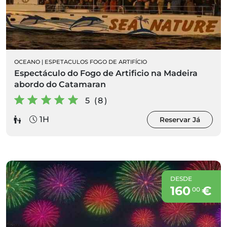
OCEANO
|
ESPETACULOS FOGO DE ARTIFÍCIO
Espectáculo do Fogo de Artificio na Madeira
abordo do Catamaran
5 (8)
1H
Reservar Já
DESDE
160
€
00