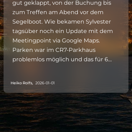
gut geklappt, von der Buchung bis
zum Treffen am Abend vor dem
Segelboot. Wie bekamen Sylvester
tagsüber noch ein Update mit dem
Meetingpoint via Google Maps.
Parken war im CR7-Parkhaus
problemlos möglich und das für 6
Stunden für 10,70 Euro auch noch
erträglich günstig. Alles in allem eine
Heiko Rolfs,
2026-01-01
klare Empfehlung von uns.