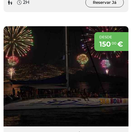
2H
Reservar Já
DESDE
150
€
00