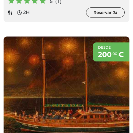
5 (1)
2H
Reservar Já
DESDE
200
€
00