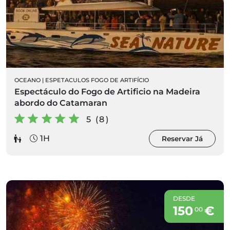
OCEANO
|
ESPETACULOS FOGO DE ARTIFÍCIO
Espectáculo do Fogo de Artificio na Madeira
abordo do Catamaran
5 (8)
1H
Reservar Já
DESDE
150
€
00