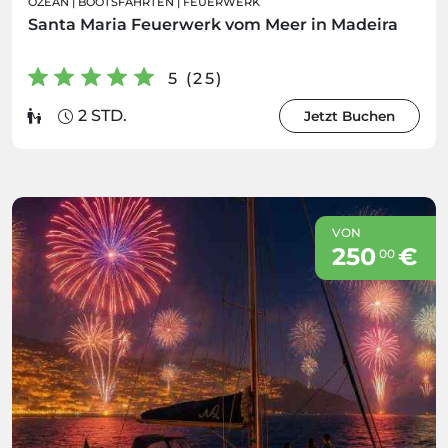
OZEAN
|
BOOTSFAHRTEN
|
FEUERWERK
Santa Maria Feuerwerk vom Meer in Madeira
5 (25)
2 STD.
Jetzt Buchen
VON
250
€
00