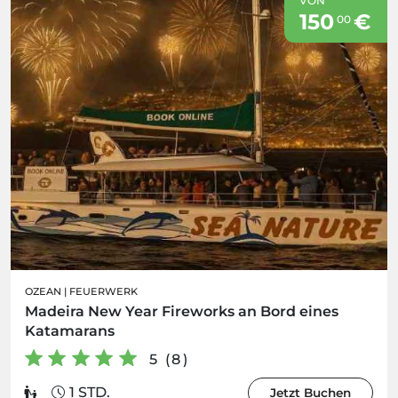
VON
150
€
00
OZEAN
|
FEUERWERK
Madeira New Year Fireworks an Bord eines
Katamarans
5 (8)
1 STD.
Jetzt Buchen