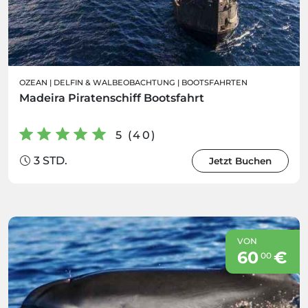
OZEAN
|
DELFIN & WALBEOBACHTUNG
|
BOOTSFAHRTEN
Madeira Piratenschiff Bootsfahrt
5 (40)
3 STD.
Jetzt Buchen
VON
60
€
00