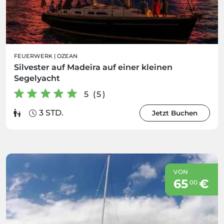
FEUERWERK
|
OZEAN
Silvester auf Madeira auf einer kleinen
Segelyacht
5 (5)
3 STD.
Jetzt Buchen
VON
65
€
00