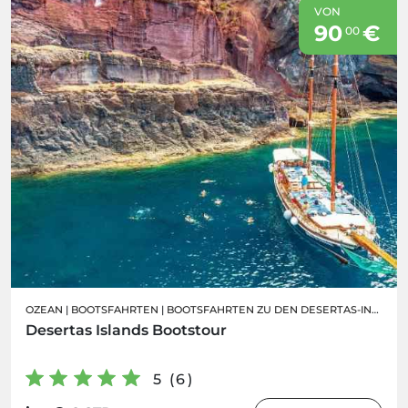
VON
90
€
00
OZEAN
|
BOOTSFAHRTEN
|
BOOTSFAHRTEN ZU DEN DESERTAS-INSELN
Desertas Islands Bootstour
5 (6)