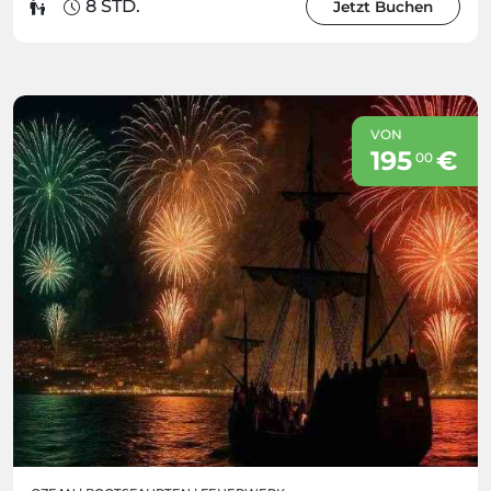
8 STD.
Jetzt Buchen
VON
195
€
00