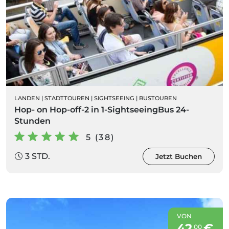
LANDEN
|
STADTTOUREN
|
SIGHTSEEING
|
BUSTOUREN
Hop- on Hop-off-2 in 1-SightseeingBus 24-
Stunden
5 (38)
3 STD.
Jetzt Buchen
VON
42
€
00