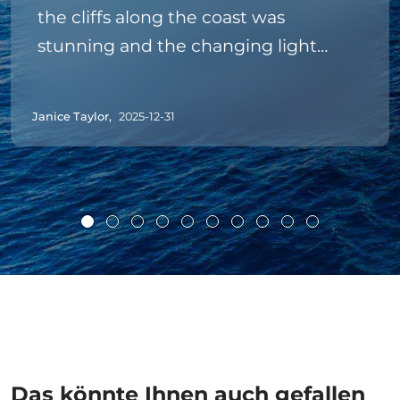
the cliffs along the coast was
stunning and the changing light
made for some great photos.
Approaching the airport gave a good
Janice Taylor,
2025-12-31
view of its structure and incoming
flights made for an interesting sight.
The Madeira and Bolo de Mel were
very welcome and sailing into
Funchal in the sunset was beautiful.
Thanks to the excellent crew.
Das könnte Ihnen auch gefallen