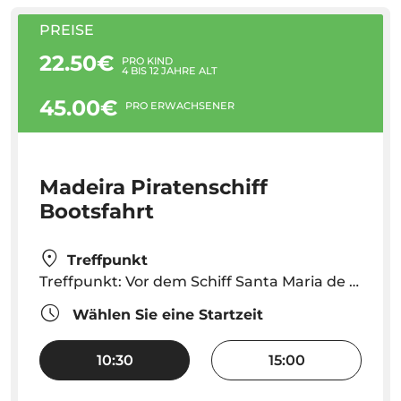
PREISE
22.50€
PRO KIND
4 BIS 12 JAHRE ALT
45.00€
PRO ERWACHSENER
Madeira Piratenschiff
Bootsfahrt
Treffpunkt
Treffpunkt: Vor dem Schiff Santa Maria de Colombo bei der neuen Marine von Funchal. Der Check-in erfolgt 30 Minuten vor der Abfahrt.
Wählen Sie eine Startzeit
10:30
15:00