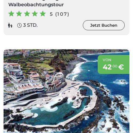
Walbeobachtungstour
5 (107)
3 STD.
Jetzt Buchen
VON
42
€
00