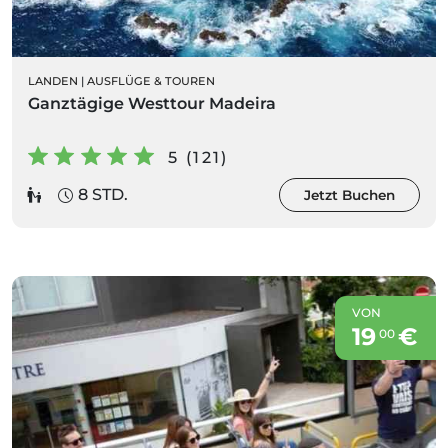
LANDEN
|
AUSFLÜGE & TOUREN
Ganztägige Westtour Madeira
5 (121)
8 STD.
Jetzt Buchen
VON
19
€
00