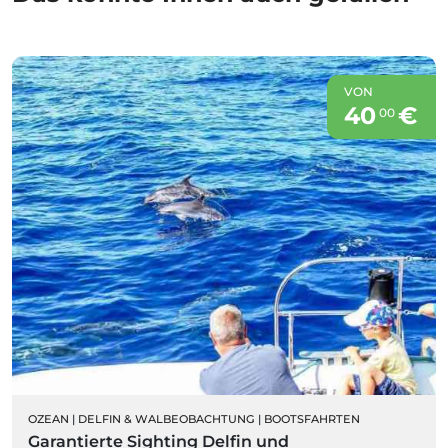
VON
40
€
00
OZEAN
|
DELFIN & WALBEOBACHTUNG
|
BOOTSFAHRTEN
Garantierte Sighting Delfin und