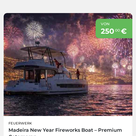
VON
250
€
00
FEUERWERK
Madeira New Year Fireworks Boat – Premium