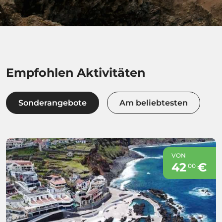
Empfohlen Aktivitäten
Sonderangebote
Am beliebtesten
VON
42
€
00