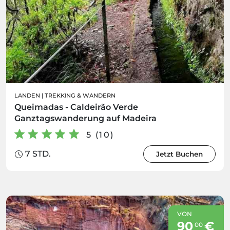
LANDEN
|
TREKKING & WANDERN
Queimadas - Caldeirão Verde
Ganztagswanderung auf Madeira
5 (10)
7 STD.
Jetzt Buchen
VON
90
€
00