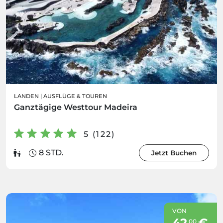
LANDEN
|
AUSFLÜGE & TOUREN
Ganztägige Westtour Madeira
5 (122)
8 STD.
Jetzt Buchen
VON
42
€
00