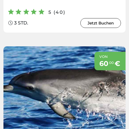
5 (40)
3 STD.
Jetzt Buchen
VON
60
€
00