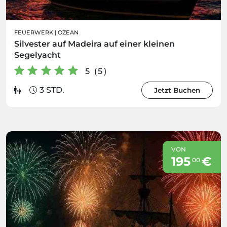
FEUERWERK
|
OZEAN
Silvester auf Madeira auf einer kleinen
Segelyacht
5 (5)
3 STD.
Jetzt Buchen
VON
195
€
00