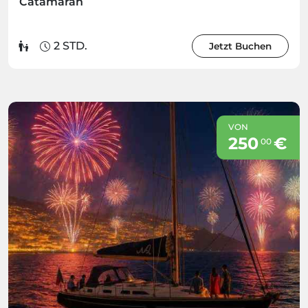
Catamaran
2 STD.
Jetzt Buchen
VON
250
€
00