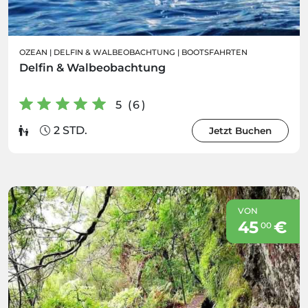
OZEAN
|
DELFIN & WALBEOBACHTUNG
|
BOOTSFAHRTEN
Delfin & Walbeobachtung
5 (6)
2 STD.
Jetzt Buchen
VON
45
€
00