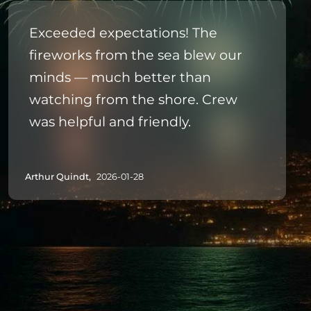
Exceeded expectations! The
fireworks from the sea blew our
minds — much better than
watching from the shore. Crew
was helpful and friendly.
Arthur Quindt,
2026-01-28