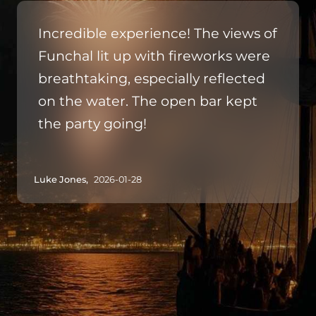
Incredible experience! The views of
Funchal lit up with fireworks were
breathtaking, especially reflected
on the water. The open bar kept
the party going!
Luke Jones,
2026-01-28