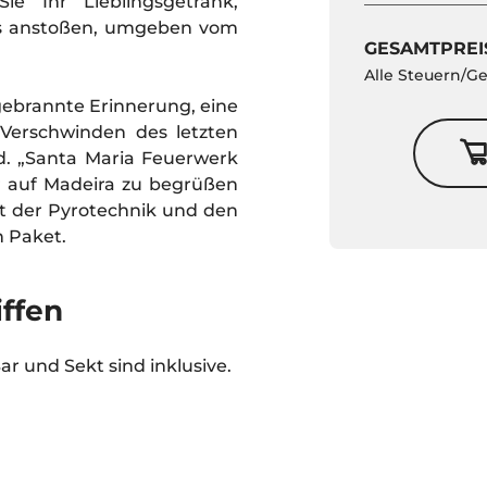
e Ihr Lieblingsgetränk,
es anstoßen, umgeben vom
GESAMTPREI
Alle Steuern/G
eingebrannte Erinnerung, eine
Verschwinden des letzten
d. „Santa Maria Feuerwerk
hr auf Madeira zu begrüßen
it der Pyrotechnik und den
 Paket.
iffen
r und Sekt sind inklusive.