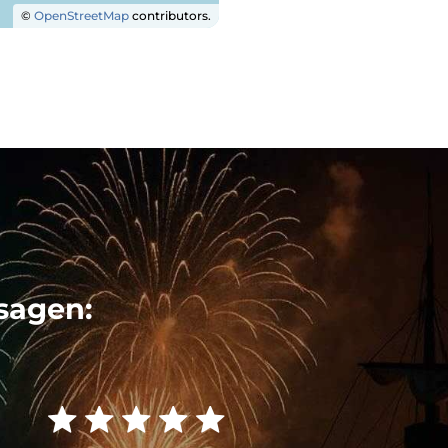
©
OpenStreetMap
contributors.
sagen: