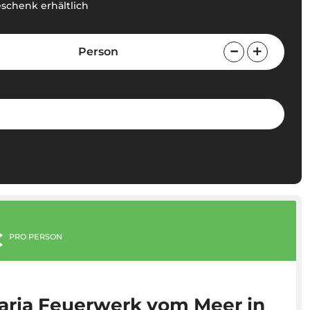
eschenk erhältlich
Person
€
PRO PERSON
aria Feuerwerk vom Meer in