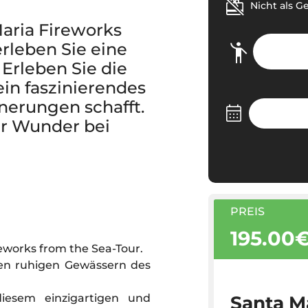
Nicht als G
Maria Fireworks
rleben Sie eine
Erleben Sie die
in faszinierendes
nerungen schafft.
er Wunder bei
PREIS
195.00
eworks from the Sea-Tour.
en ruhigen Gewässern des
Santa M
diesem einzigartigen und