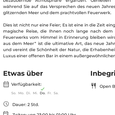
bezaubernde Atmosphäre ergänzen. Genießen Si
während Sie auf das Versprechen des neuen Jahr
glitzernden Meer und dem prachtvollen Feuerwerk.
Dies ist nicht nur eine Feier; Es ist eine in die Zeit 
magische Reise, die Ihnen noch lange nach dem 
Feuerwerks vom Himmel in Erinnerung bleiben wir
aus dem Meer“ ist die ultimative Art, das neue Ja
und vereint die Schönheit der Natur, die Erhabenhe
Luxus einer offenen Bar in einem außergewöhnlichen
Etwas über
Inbegr
Verfügbarkeit:
Open Ba
So.
Mo.
Di.
Mi.
Do.
Fr.
Sa.
Dauer: 2 Std.
Zeiten: von 23:00 bis 01:00 Uhr