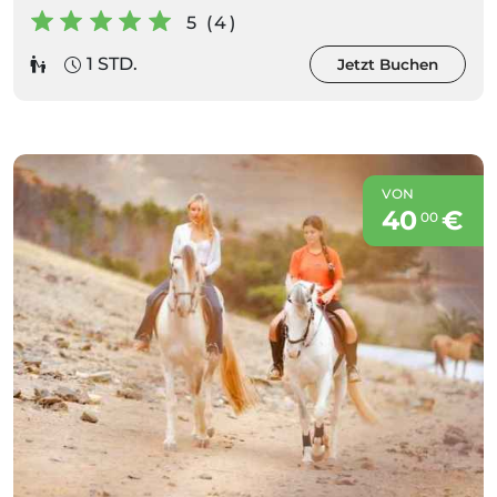
5 (4)
1 STD.
Jetzt Buchen
VON
40
€
00