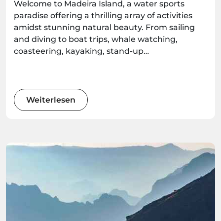
Welcome to Madeira Island, a water sports
paradise offering a thrilling array of activities
amidst stunning natural beauty. From sailing
and diving to boat trips, whale watching,
coasteering, kayaking, stand-up
paddleboarding, and surfing, there's an
adventure waiting for every water enthusiast.
Get ready to immerse yourself in the wonders
of this Atlantic gem as we explore the best
Weiterlesen
water sports the island has to offer.