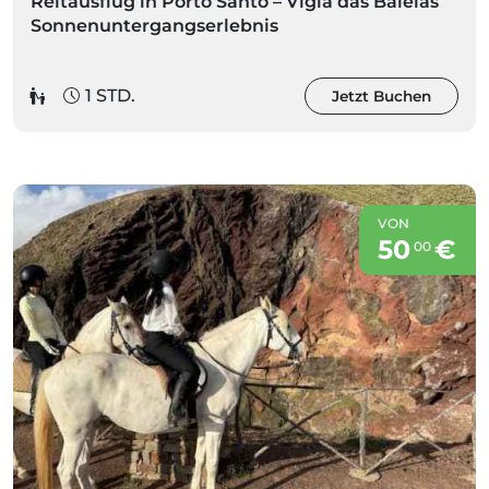
Reitausflug in Porto Santo – Vigia das Baleias
Sonnenuntergangserlebnis
1 STD.
Jetzt Buchen
VON
50
€
00