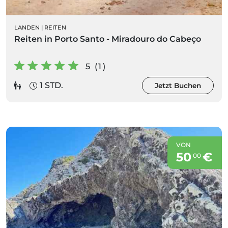
LANDEN
|
REITEN
Reiten in Porto Santo - Miradouro do Cabeço
5 (1)
1 STD.
Jetzt Buchen
VON
50
€
00