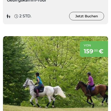
Gebirgskamm-Tour
2 STD.
Jetzt Buchen
VON
159
€
00