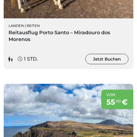
LANDEN
|
REITEN
Reitausflug Porto Santo – Miradouro dos
Morenos
1 STD.
Jetzt Buchen
VON
55
€
00