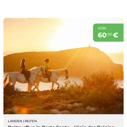
VON
60
€
00
LANDEN
|
REITEN