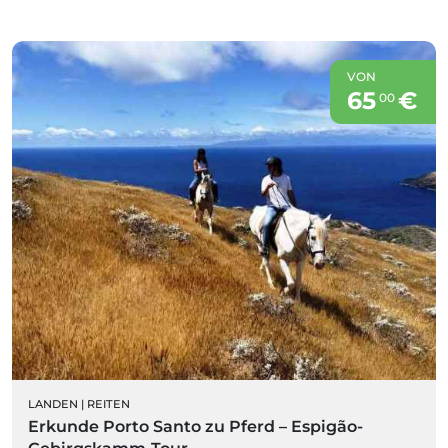
VON
65
€
00
LANDEN
|
REITEN
Erkunde Porto Santo zu Pferd – Espigão-