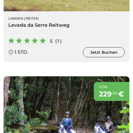
LANDEN
|
REITEN
Levada da Serra Reitweg
5 (1)
1 STD.
Jetzt Buchen
VON
229
€
00