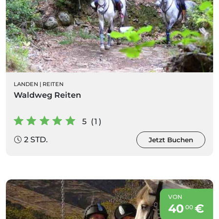
LANDEN
|
REITEN
Waldweg Reiten
5 (1)
2 STD.
Jetzt Buchen
VON
40
€
00