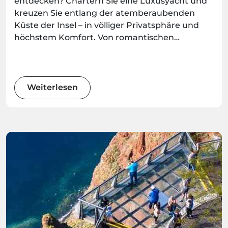
entdecken? Chartern Sie eine Luxusyacht und
kreuzen Sie entlang der atemberaubenden
Küste der Insel – in völliger Privatsphäre und
höchstem Komfort. Von romantischen
Ausflügen bis hin zu stilvollen
Gruppenerlebnissen bieten diese Yachtfahrten
unvergessliche Momente auf dem Meer –
buchbar bei Madeira.Best.
Weiterlesen