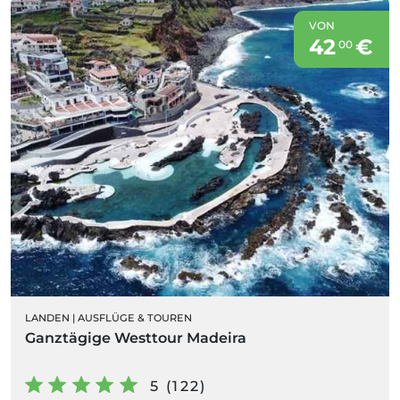
VON
42
€
00
LANDEN
|
AUSFLÜGE & TOUREN
Ganztägige Westtour Madeira
5 (122)