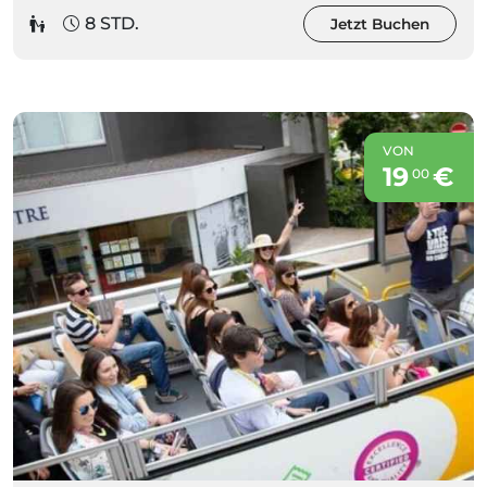
8 STD.
Jetzt Buchen
VON
19
€
00