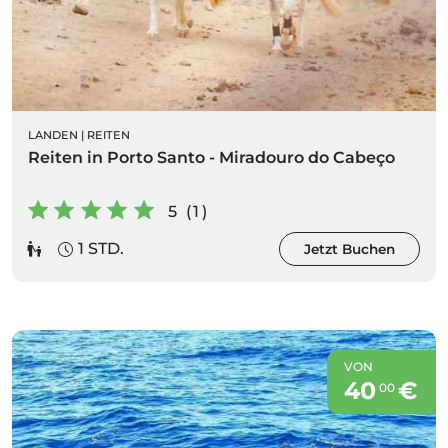
LANDEN
|
REITEN
Reiten in Porto Santo - Miradouro do Cabeço
5 (1)
1 STD.
Jetzt Buchen
VON
40
€
00