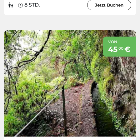
8 STD.
Jetzt Buchen
VON
45
€
00