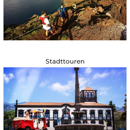
+ Info »»
Stadttouren