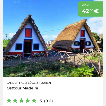
VON
42
€
00
LANDEN
|
AUSFLÜGE & TOUREN
Osttour Madeira
5 (96)