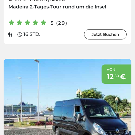
AUSFLÜGE & TOUREN
|
LANDEN
Madeira 2-Tages-Tour rund um die Insel
5 (29)
16 STD.
Jetzt Buchen
VON
12
€
50