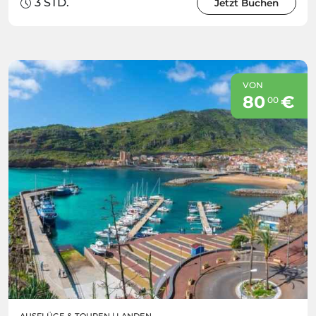
3 STD.
Jetzt Buchen
VON
80
€
00