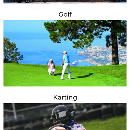
+ Info »»
Golf
+ Info »»
Karting