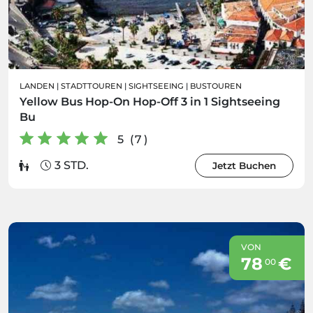
LANDEN
|
STADTTOUREN
|
SIGHTSEEING
|
BUSTOUREN
Yellow Bus Hop-On Hop-Off 3 in 1 Sightseeing
Bu
5 (7)
3 STD.
Jetzt Buchen
VON
78
€
00