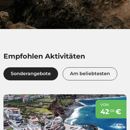
Empfohlen Aktivitäten
Sonderangebote
Am beliebtesten
VON
42
€
00