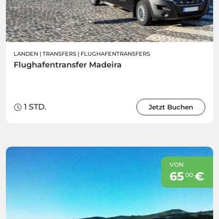
LANDEN
|
TRANSFERS
|
FLUGHAFENTRANSFERS
Flughafentransfer Madeira
1 STD.
Jetzt Buchen
VON
65
€
00