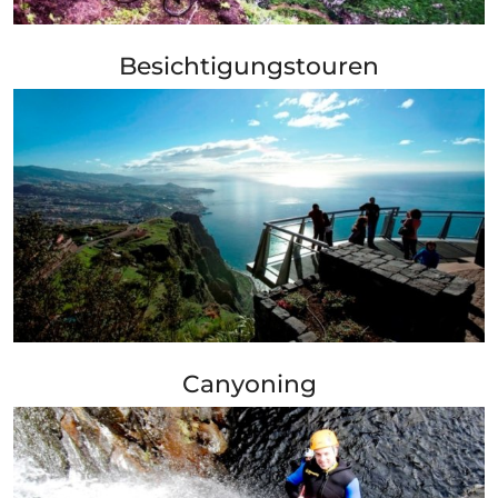
+ Info »»
Besichtigungstouren
+ Info »»
Canyoning