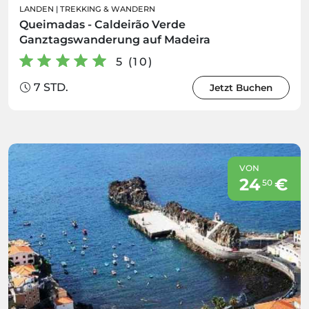
LANDEN
|
TREKKING & WANDERN
Queimadas - Caldeirão Verde
Ganztagswanderung auf Madeira
5 (10)
7 STD.
Jetzt Buchen
VON
24
€
50