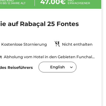
47.00€
PRO KIND
PRO
0 BIS 12 JAHRE ALT
ERWACHSENER
ie auf Rabaçal 25 Fontes
Kostenlose Stornierung
Nicht enthalten
t
Abholung vom Hotel in den Gebieten Funchal und Caniço. Die Abholzeit wird je nach Standort vereinbart
English
des Reiseführers