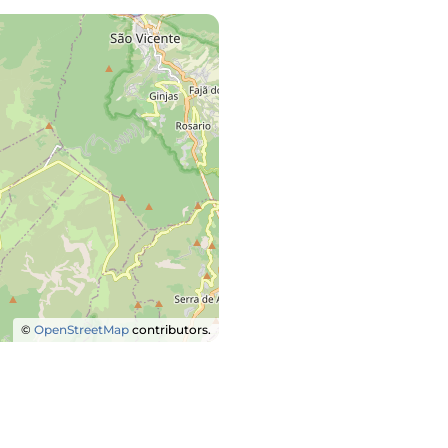
©
OpenStreetMap
contributors.