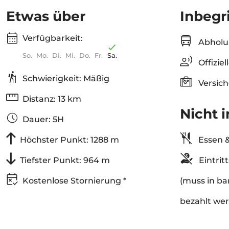
Etwas über
Inbegr
Verfügbarkeit:
Abholu
So.
Mo.
Di.
Mi.
Do.
Fr.
Sa.
Offiziel
Schwierigkeit: Mäßig
Versic
Distanz: 13 km
Nicht i
Dauer: 5H
Höchster Punkt: 1288 m
Essen &
Tiefster Punkt: 964 m
Eintrit
Kostenlose Stornierung *
(muss in ba
bezahlt we