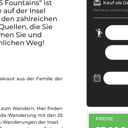
 Fountains“ ist
Kauf als 
auf der Insel
Das Datum wird vom Ge
 den zahlreichen
uellen, die Sie
men Sie und
unlichen Weg!
dekraut aus der Familie der
el zum Wandern. Hier finden
vada-Wanderung mit den 25
PREISE
da-Wanderungen der Insel.