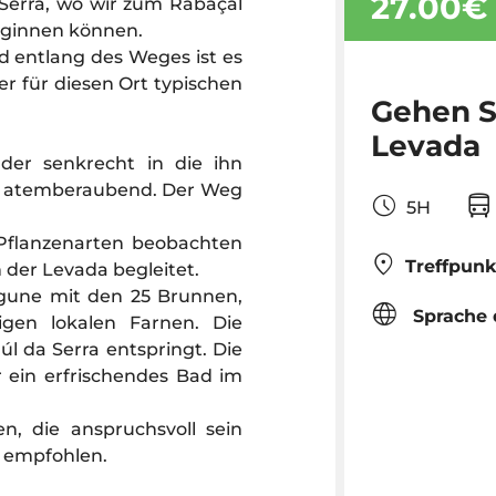
27.00€
Serra, wo wir zum Rabaçal
ginnen können.
d entlang des Weges ist es
er für diesen Ort typischen
Gehen S
Levada
 der senkrecht in die ihn
st atemberaubend. Der Weg
5H
Pflanzenarten beobachten
Treffpunk
der Levada begleitet.
gune mit den 25 Brunnen,
Sprache 
igen lokalen Farnen. Die
l da Serra entspringt. Die
 ein erfrischendes Bad im
, die anspruchsvoll sein
g empfohlen.