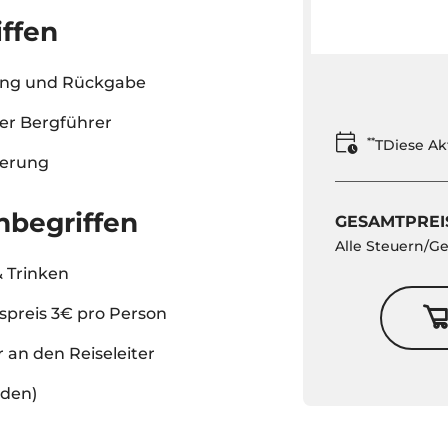
iffen
ng und Rückgabe
ler Bergführer
**
TDiese Ak
herung
nbegriffen
GESAMTPREI
Alle Steuern/G
 Trinken
tspreis 3€ pro Person
r an den Reiseleiter
rden)