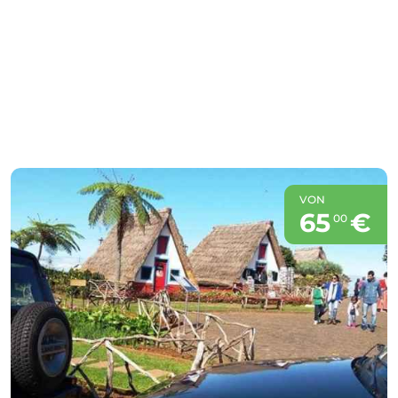
VON
65
€
00