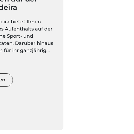
deira
eira bietet Ihnen
s Aufenthalts auf der
che Sport- und
itäten. Darüber hinaus
ln für ihr ganzjährig
 ihre seltene Natur,
tische Landschaft und
ulären Berge bekannt.
lfältigen und herrlichen
en
 können Sie eine
ivität wählen oder
linspiegel mit
arten wecken.