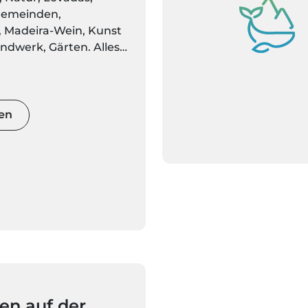
Gemeinden,
 Madeira-Wein, Kunst
dwerk, Gärten. Alles,
 die Madeira-Inseln
, finden Sie hier.
ch bereit,
voller Farben und
en
u entdecken
ten auf der