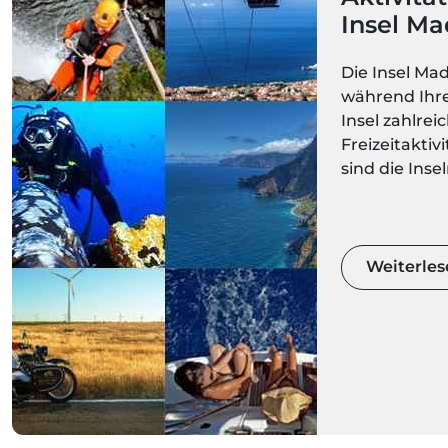
Insel Ma
Die Insel Mad
während Ihre
Insel zahlrei
Freizeitaktiv
sind die Inse
mildes Klima,
ihre majestä
ihre spektak
Bei solch vie
Weiterles
Naturräumen
ruhigere Akt
Ihren Adrena
Extremsport