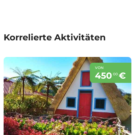
Korrelierte Aktivitäten
VON
450
€
00