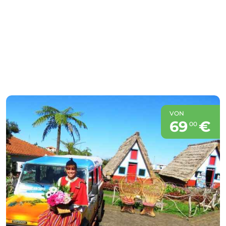
VON
69
€
00