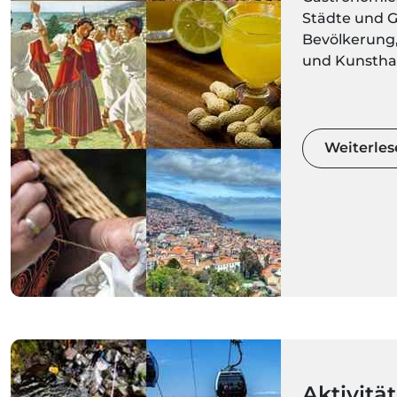
Städte und 
Bevölkerung,
und Kunsthan
was Sie über
wissen müssen
Machen Sie si
Umgebungen 
Weiterles
Bewegung z
Aktivitä