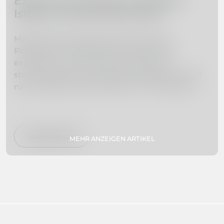
Explore the Beauty of Madeira
Island: 10 Must-Visit Places
Madeira Island, located off the coast of
Portugal, is a hidden gem waiting to be
explored. From towering mountains to
stunning beaches, this island paradise is full of
natural beauty and adventure. In this guide,
we've curated a list of the 10 must-visit places
on Madeira Island to help you plan your dream
vacation. Whether you're interested in hiking,
swimming, exploring botanical gardens, or
Weiterlesen
MEHR ANZEIGEN ARTIKEL
simply relaxing on secluded beaches, we've got
you covered. So pack your bags and get ready
to experience paradise firsthand!