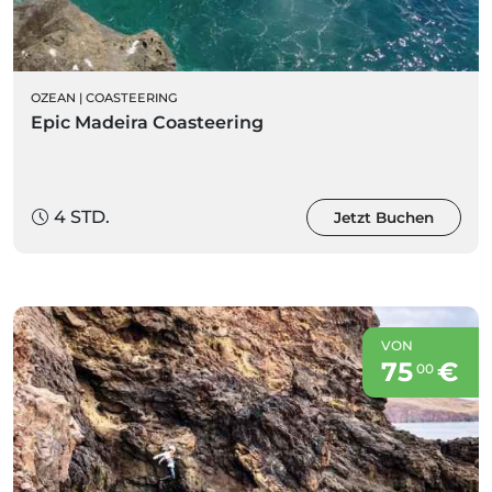
OZEAN
|
COASTEERING
Epic Madeira Coasteering
4 STD.
Jetzt Buchen
VON
75
€
00