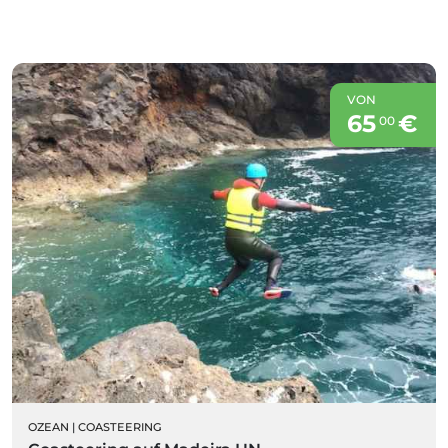
VON
65
€
00
OZEAN
|
COASTEERING