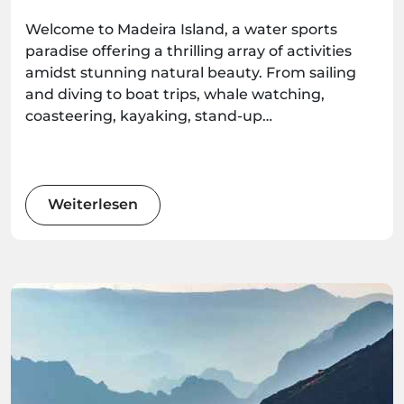
Welcome to Madeira Island, a water sports
paradise offering a thrilling array of activities
amidst stunning natural beauty. From sailing
and diving to boat trips, whale watching,
coasteering, kayaking, stand-up
paddleboarding, and surfing, there's an
adventure waiting for every water enthusiast.
Get ready to immerse yourself in the wonders
of this Atlantic gem as we explore the best
Weiterlesen
water sports the island has to offer.