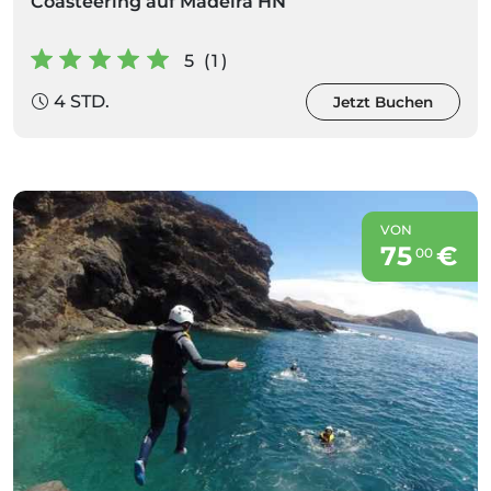
Coasteering auf Madeira HN
5 (1)
4 STD.
Jetzt Buchen
VON
75
€
00