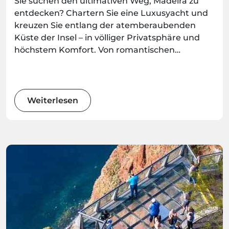
Sie suchen den ultimativen Weg, Madeira zu
entdecken? Chartern Sie eine Luxusyacht und
kreuzen Sie entlang der atemberaubenden
Küste der Insel – in völliger Privatsphäre und
höchstem Komfort. Von romantischen
Ausflügen bis hin zu stilvollen
Gruppenerlebnissen bieten diese Yachtfahrten
unvergessliche Momente auf dem Meer –
buchbar bei Madeira.Best.
Weiterlesen