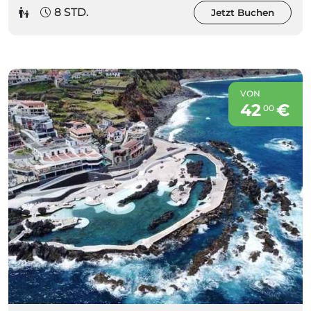
8 STD.
Jetzt Buchen
VON
42
€
00