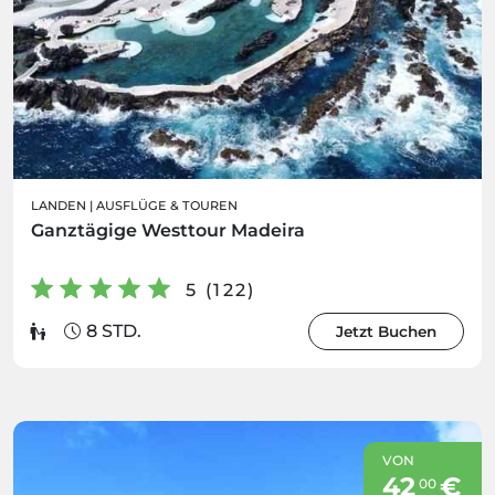
LANDEN
|
AUSFLÜGE & TOUREN
Ganztägige Westtour Madeira
5 (122)
8 STD.
Jetzt Buchen
VON
42
€
00