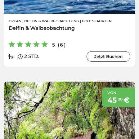
OZEAN
|
DELFIN & WALBEOBACHTUNG
|
BOOTSFAHRTEN
Delfin & Walbeobachtung
5 (6)
2 STD.
Jetzt Buchen
VON
45
€
00