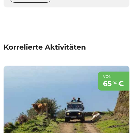
Korrelierte Aktivitäten
VON
65
€
00