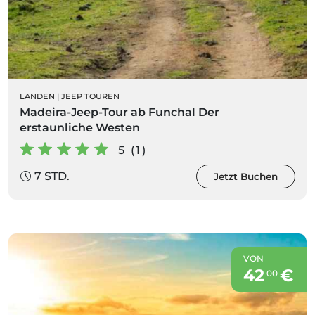
LANDEN
|
JEEP TOUREN
Madeira-Jeep-Tour ab Funchal Der
erstaunliche Westen
5 (1)
7 STD.
Jetzt Buchen
VON
42
€
00