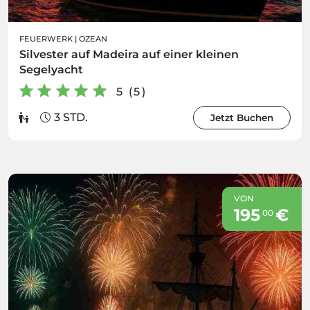
FEUERWERK
|
OZEAN
Silvester auf Madeira auf einer kleinen
Segelyacht
5 (5)
3 STD.
Jetzt Buchen
VON
195
€
00