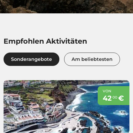
Empfohlen Aktivitäten
Sonderangebote
Am beliebtesten
VON
42
€
00