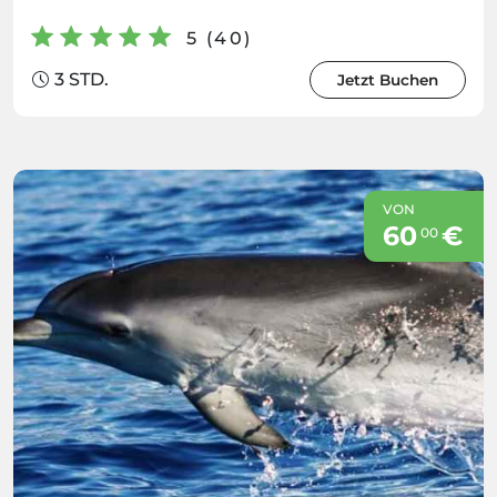
5 (40)
3 STD.
Jetzt Buchen
VON
60
€
00