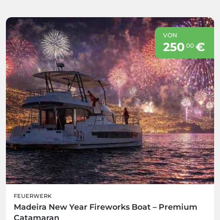
VON
250
€
00
FEUERWERK
Madeira New Year Fireworks Boat – Premium
Catamaran