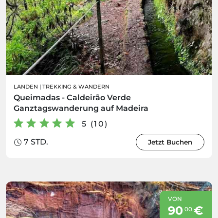
LANDEN
|
TREKKING & WANDERN
Queimadas - Caldeirão Verde
Ganztagswanderung auf Madeira
5 (10)
7 STD.
Jetzt Buchen
VON
90
€
00