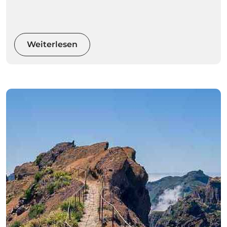
spektakulärsten Neujahrsfeuerwerke der Welt
— eine Feier, die sogar im Guinness-Buch der
Rekorde verzeichnet ist.
Von privaten Yachten und Katamaranen bis zu
Weiterlesen
Aussichtspunkten und Uferpromenaden –
dieser Leitfaden verrät Ihnen alles, was Sie vor
Ihrer Reise wissen müssen.