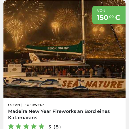
VON
150
€
00
OZEAN
|
FEUERWERK
Madeira New Year Fireworks an Bord eines
Katamarans
5 (8)