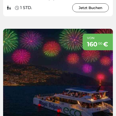
1 STD.
Jetzt Buchen
VON
160
€
00