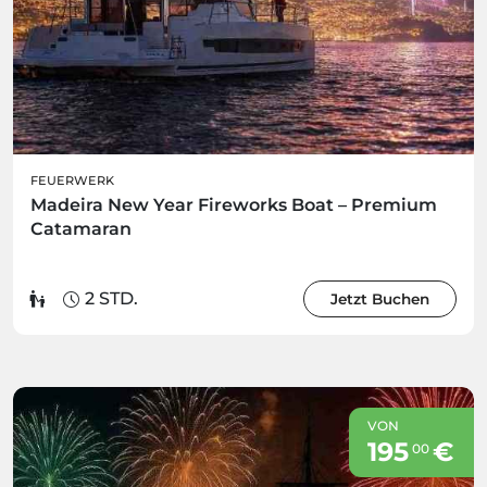
FEUERWERK
Madeira New Year Fireworks Boat – Premium
Catamaran
2 STD.
Jetzt Buchen
VON
195
€
00