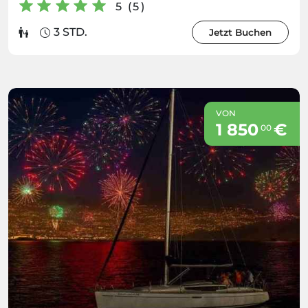
5 (5)
3 STD.
Jetzt Buchen
VON
1 850
€
00