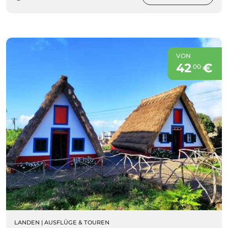
VON
42
€
00
LANDEN
|
AUSFLÜGE & TOUREN