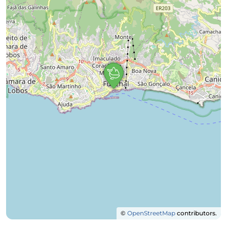
©
OpenStreetMap
contributors.