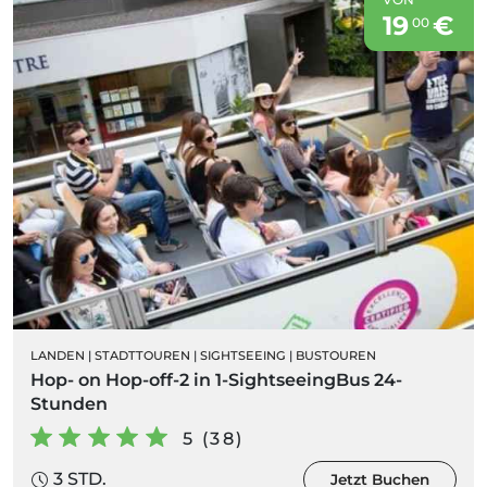
19
€
00
LANDEN
|
STADTTOUREN
|
SIGHTSEEING
|
BUSTOUREN
Hop- on Hop-off-2 in 1-SightseeingBus 24-
Stunden
5 (38)
3 STD.
Jetzt Buchen