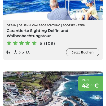
OZEAN
|
DELFIN & WALBEOBACHTUNG
|
BOOTSFAHRTEN
Garantierte Sighting Delfin und
Walbeobachtungstour
5 (109)
3 STD.
Jetzt Buchen
VON
42
€
00