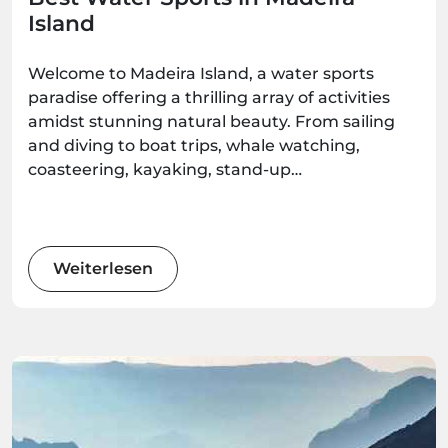
Island
Welcome to Madeira Island, a water sports
paradise offering a thrilling array of activities
amidst stunning natural beauty. From sailing
and diving to boat trips, whale watching,
coasteering, kayaking, stand-up
paddleboarding, and surfing, there's an
adventure waiting for every water enthusiast.
Get ready to immerse yourself in the wonders
of this Atlantic gem as we explore the best
Weiterlesen
water sports the island has to offer.