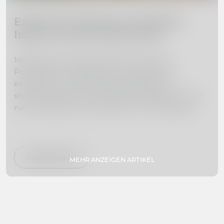
Explore the Beauty of Madeira
Island: 10 Must-Visit Places
Madeira Island, located off the coast of
Portugal, is a hidden gem waiting to be
explored. From towering mountains to
stunning beaches, this island paradise is full of
natural beauty and adventure. In this guide,
we've curated a list of the 10 must-visit places
on Madeira Island to help you plan your dream
vacation. Whether you're interested in hiking,
swimming, exploring botanical gardens, or
Weiterlesen
MEHR ANZEIGEN ARTIKEL
simply relaxing on secluded beaches, we've got
you covered. So pack your bags and get ready
to experience paradise firsthand!