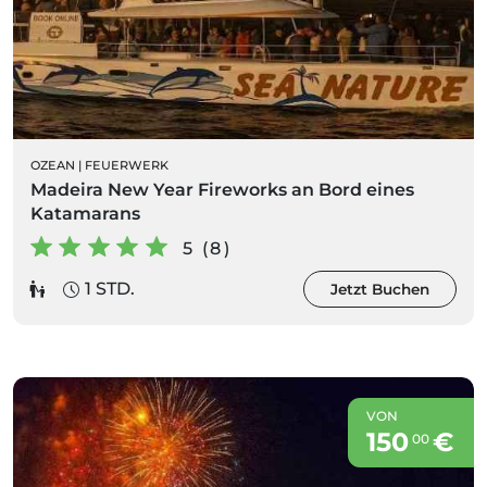
OZEAN
|
FEUERWERK
Madeira New Year Fireworks an Bord eines
Katamarans
5 (8)
1 STD.
Jetzt Buchen
VON
150
€
00