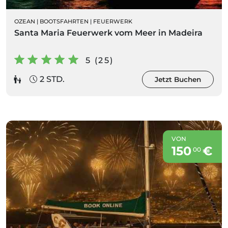
OZEAN
|
BOOTSFAHRTEN
|
FEUERWERK
Santa Maria Feuerwerk vom Meer in Madeira
5 (25)
2 STD.
Jetzt Buchen
VON
150
€
00