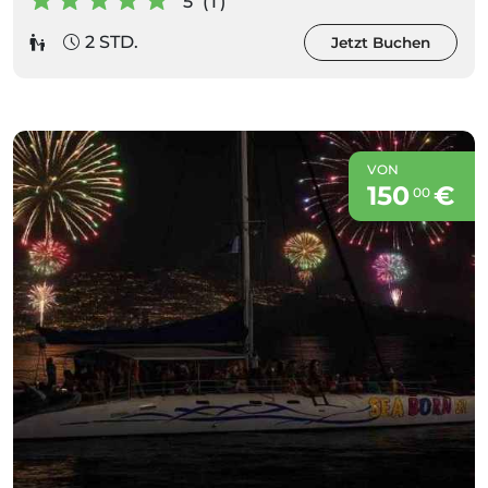
5 (1)
2 STD.
Jetzt Buchen
VON
150
€
00