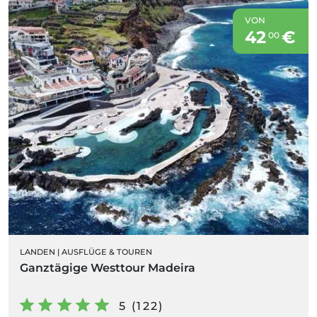
VON
42
€
00
LANDEN
|
AUSFLÜGE & TOUREN
Ganztägige Westtour Madeira
5 (122)