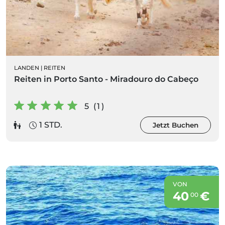
LANDEN
|
REITEN
Reiten in Porto Santo - Miradouro do Cabeço
5 (1)
1 STD.
Jetzt Buchen
VON
40
€
00