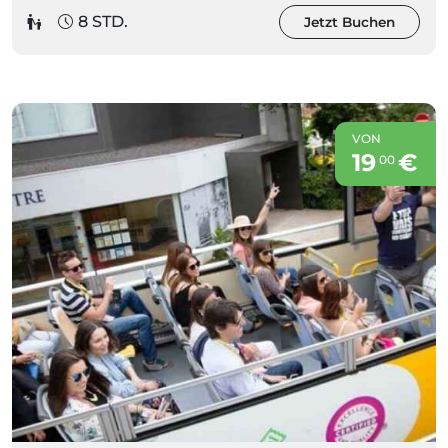
8 STD.
Jetzt Buchen
VON
19
€
00