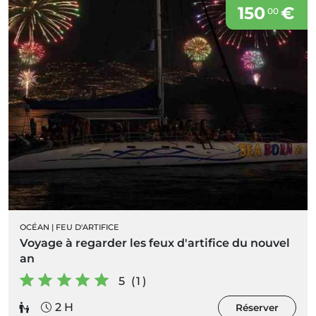
150
€
00
OCÉAN
|
FEU D'ARTIFICE
Voyage à regarder les feux d'artifice du nouvel
an
5 (1)
2 H
Réserver