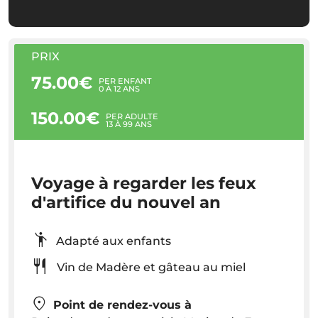
PRIX
75.00€
PER ENFANT
0 À 12 ANS
150.00€
PER ADULTE
13 À 99 ANS
Voyage à regarder les feux
d'artifice du nouvel an
Adapté aux enfants
Vin de Madère et gâteau au miel
Point de rendez-vous à