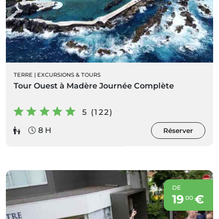
TERRE
|
EXCURSIONS & TOURS
Tour Ouest à Madère Journée Complète
5 (122)
8 H
Réserver
DE
19
€
00