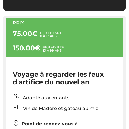
PRIX
75.00€
PER ENFANT
0 À 12 ANS
150.00€
PER ADULTE
13 À 99 ANS
Voyage à regarder les feux
d'artifice du nouvel an
Adapté aux enfants
Vin de Madère et gâteau au miel
Point de rendez-vous à