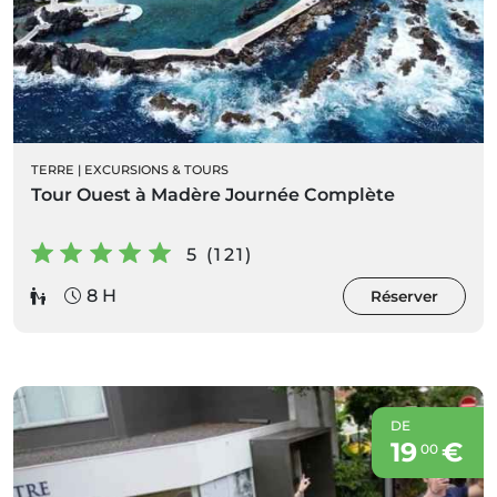
TERRE
|
EXCURSIONS & TOURS
Tour Ouest à Madère Journée Complète
5 (121)
8 H
Réserver
DE
19
€
00