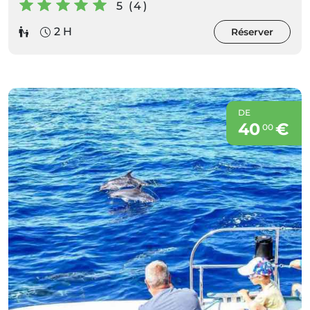
5 (4)
2 H
Réserver
DE
40
€
00