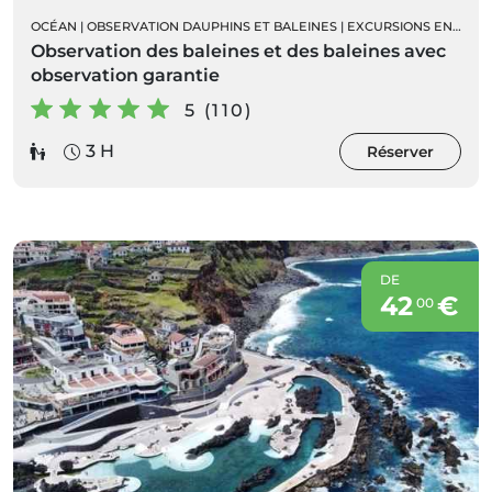
OCÉAN
|
OBSERVATION DAUPHINS ET BALEINES
|
EXCURSIONS EN BATEAU
Observation des baleines et des baleines avec
observation garantie
5 (110)
3 H
Réserver
DE
42
€
00