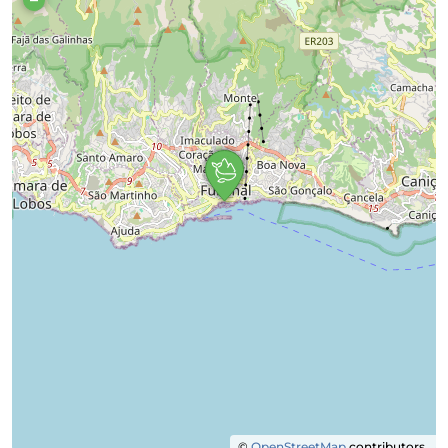
©
OpenStreetMap
contributors.