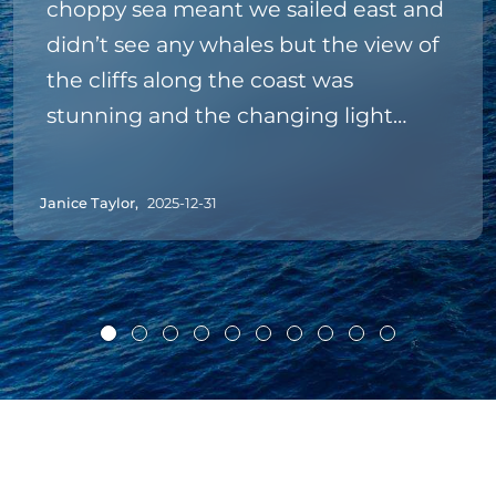
choppy sea meant we sailed east and
didn’t see any whales but the view of
the cliffs along the coast was
stunning and the changing light
made for some great photos.
Approaching the airport gave a good
Janice Taylor,
2025-12-31
view of its structure and incoming
flights made for an interesting sight.
The Madeira and Bolo de Mel were
very welcome and sailing into
Funchal in the sunset was beautiful.
Thanks to the excellent crew.