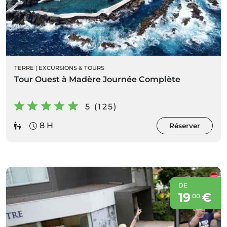
TERRE
|
EXCURSIONS & TOURS
Tour Ouest à Madère Journée Complète
5 (125)
8 H
Réserver
DE
19
€
00