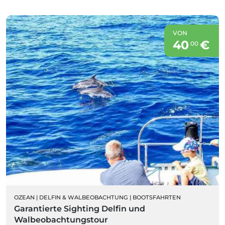
VON
40
€
00
OZEAN
|
DELFIN & WALBEOBACHTUNG
|
BOOTSFAHRTEN
Garantierte Sighting Delfin und
Walbeobachtungstour