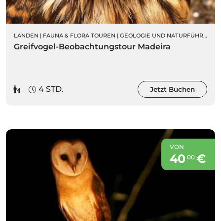
LANDEN
|
FAUNA & FLORA TOUREN
|
GEOLOGIE UND NATURFÜHRUNGEN
Greifvogel-Beobachtungstour Madeira
4 STD.
Jetzt Buchen
VON
40
€
00