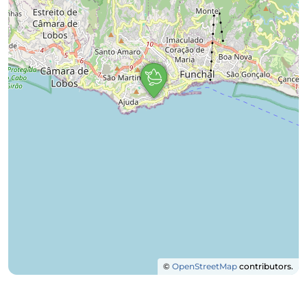
©
OpenStreetMap
contributors.