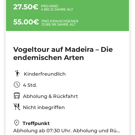
27.50€
PRO KIND
4 BIS 12 JAHRE ALT
55.00€
PRO ERWACHSENER
13 BIS 99 JAHRE ALT
Vogeltour auf Madeira – Die
endemischen Arten
Kinderfreundlich
4 Std.
Abholung & Rückfahrt
Nicht inbegriffen
Treffpunkt
Abholung ab 07:30 Uhr. Abholung und Rückgabe in Funchal, Caniço (bitte erfragen Sie andere Standorte).