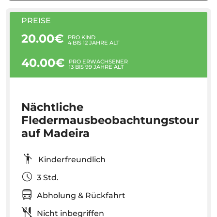
PREISE
20.00€
PRO KIND
4 BIS 12 JAHRE ALT
40.00€
PRO ERWACHSENER
13 BIS 99 JAHRE ALT
Nächtliche
Fledermausbeobachtungstour
auf Madeira
Kinderfreundlich
3 Std.
Abholung & Rückfahrt
Nicht inbegriffen