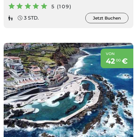
5 (109)
3 STD.
Jetzt Buchen
VON
42
€
00