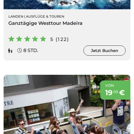
LANDEN
|
AUSFLÜGE & TOUREN
Ganztägige Westtour Madeira
5 (122)
8 STD.
Jetzt Buchen
VON
19
€
00