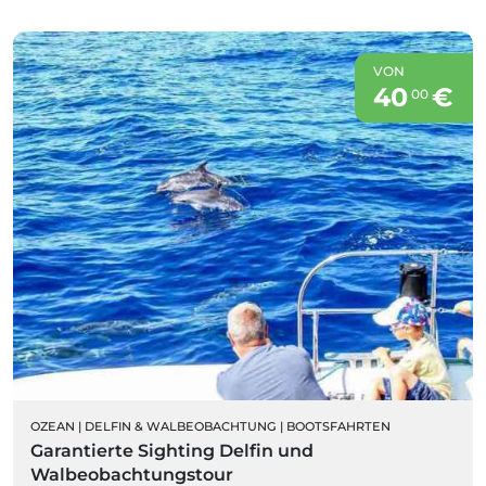
VON
40
€
00
OZEAN
|
DELFIN & WALBEOBACHTUNG
|
BOOTSFAHRTEN
Garantierte Sighting Delfin und
Walbeobachtungstour