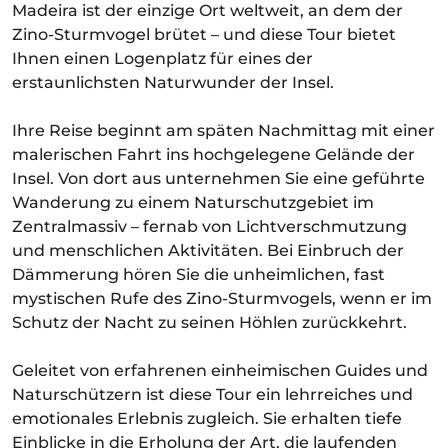
Madeira ist der einzige Ort weltweit, an dem der
Zino-Sturmvogel brütet – und diese Tour bietet
Ihnen einen Logenplatz für eines der
erstaunlichsten Naturwunder der Insel.
Ihre Reise beginnt am späten Nachmittag mit einer
malerischen Fahrt ins hochgelegene Gelände der
Insel. Von dort aus unternehmen Sie eine geführte
Wanderung zu einem Naturschutzgebiet im
Zentralmassiv – fernab von Lichtverschmutzung
und menschlichen Aktivitäten. Bei Einbruch der
Dämmerung hören Sie die unheimlichen, fast
mystischen Rufe des Zino-Sturmvogels, wenn er im
Schutz der Nacht zu seinen Höhlen zurückkehrt.
Geleitet von erfahrenen einheimischen Guides und
Naturschützern ist diese Tour ein lehrreiches und
emotionales Erlebnis zugleich. Sie erhalten tiefe
Einblicke in die Erholung der Art, die laufenden