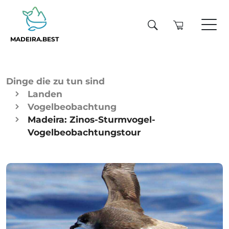
MADEIRA.BEST
Dinge die zu tun sind
Landen
Vogelbeobachtung
Madeira: Zinos-Sturmvogel-
Vogelbeobachtungstour