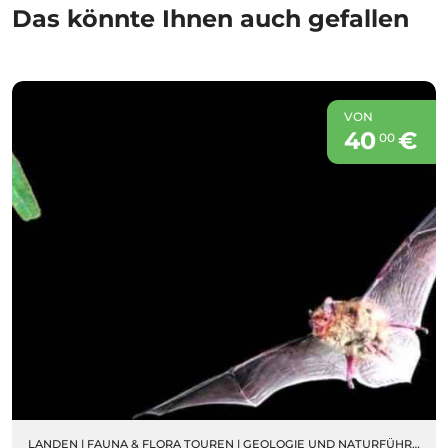
Das könnte Ihnen auch gefallen
VON
40
€
00
LANDEN
|
FAUNA & FLORA TOUREN
|
GEOLOGIE UND NATURFÜHRUNGEN