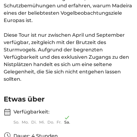
Schutzbemühungen und erfahren, warum Madeira
eines der beliebtesten Vogelbeobachtungsziele
Europas ist.
Diese Tour ist nur zwischen April und September
verfügbar, zeitgleich mit der Brutzeit des
Sturmvogels. Aufgrund der begrenzten
Verfügbarkeit und des exklusiven Zugangs zu den
Nistplätzen handelt es sich um eine seltene
Gelegenheit, die Sie sich nicht entgehen lassen
sollten.
Etwas über
Verfügbarkeit:
So.
Mo.
Di.
Mi.
Do.
Fr.
Sa.
Dauer: 4 Stunden