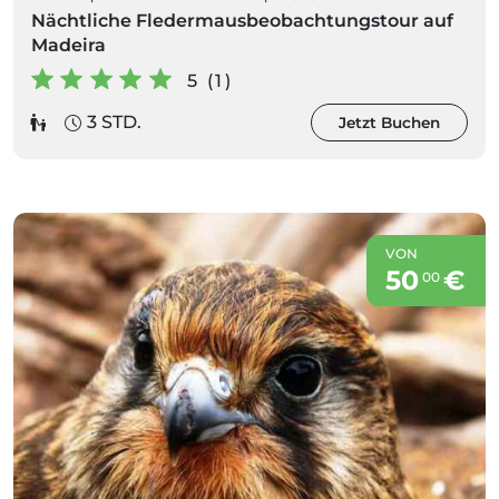
Nächtliche Fledermausbeobachtungstour auf
Madeira
5 (1)
3 STD.
Jetzt Buchen
VON
50
€
00