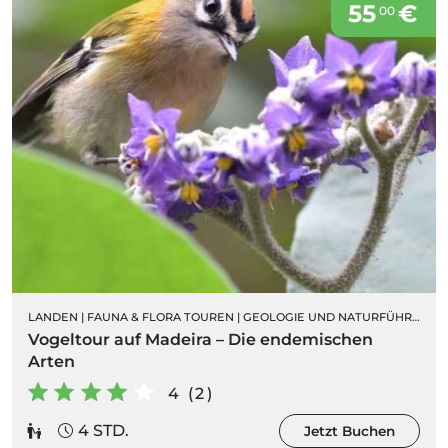
55
€
00
LANDEN
|
FAUNA & FLORA TOUREN
|
GEOLOGIE UND NATURFÜHRUNGEN
Vogeltour auf Madeira – Die endemischen
Arten
4 (2)
4 STD.
Jetzt Buchen