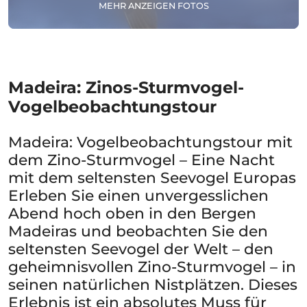
MEHR ANZEIGEN FOTOS
Madeira: Zinos-Sturmvogel-
Vogelbeobachtungstour
Madeira: Vogelbeobachtungstour mit
dem Zino-Sturmvogel – Eine Nacht
mit dem seltensten Seevogel Europas
Erleben Sie einen unvergesslichen
Abend hoch oben in den Bergen
Madeiras und beobachten Sie den
seltensten Seevogel der Welt – den
geheimnisvollen Zino-Sturmvogel – in
seinen natürlichen Nistplätzen. Dieses
Erlebnis ist ein absolutes Muss für