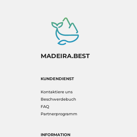
MADEIRA.BEST
KUNDENDIENST
Kontaktiere uns
Beschwerdebuch
FAQ
Partnerprogramm
INFORMATION