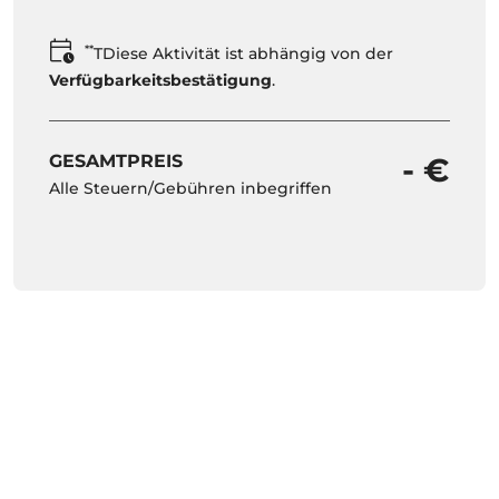
**
TDiese Aktivität ist abhängig von der
Verfügbarkeitsbestätigung
.
GESAMTPREIS
- €
Alle Steuern/Gebühren inbegriffen