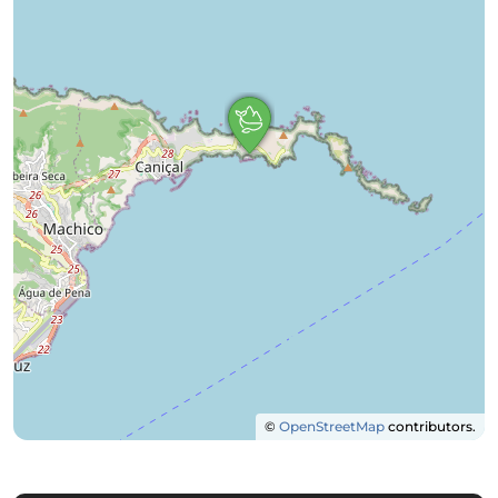
©
OpenStreetMap
contributors.