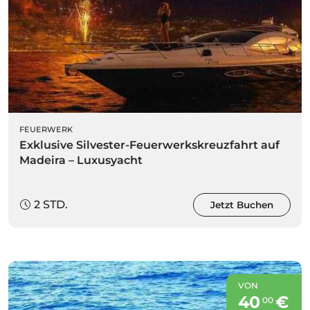
FEUERWERK
Exklusive Silvester-Feuerwerkskreuzfahrt auf
Madeira – Luxusyacht
2 STD.
Jetzt Buchen
VON
40
€
00