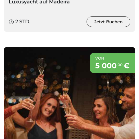
Luxusyacht auf Madeira
2 STD.
Jetzt Buchen
VON
5 000
€
00