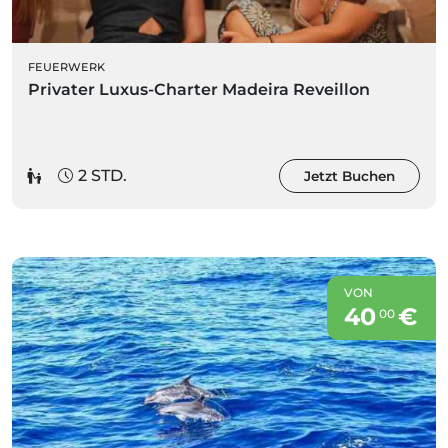
FEUERWERK
Privater Luxus-Charter Madeira Reveillon
2 STD.
Jetzt Buchen
VON
40
€
00