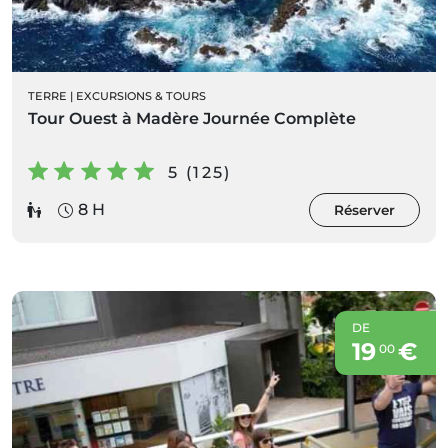
TERRE
|
EXCURSIONS & TOURS
Tour Ouest à Madère Journée Complète
5 (125)
8 H
Réserver
DE
19
€
00