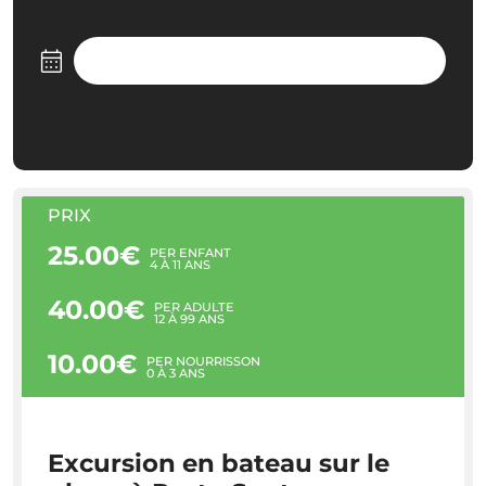
PRIX
25.00€
PER ENFANT
4 À 11 ANS
40.00€
PER ADULTE
12 À 99 ANS
10.00€
PER NOURRISSON
0 À 3 ANS
Excursion en bateau sur le