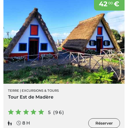
42
€
00
TERRE
|
EXCURSIONS & TOURS
Tour Est de Madère
5 (96)
8 H
Réserver