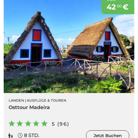
42
€
00
LANDEN
|
AUSFLÜGE & TOUREN
Osttour Madeira
5 (96)
8 STD.
Jetzt Buchen