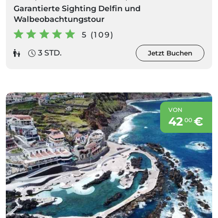
Garantierte Sighting Delfin und
Walbeobachtungstour
5 (109)
3 STD.
Jetzt Buchen
VON
42
€
00