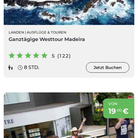
LANDEN
|
AUSFLÜGE & TOUREN
Ganztägige Westtour Madeira
5 (122)
8 STD.
Jetzt Buchen
VON
19
€
00