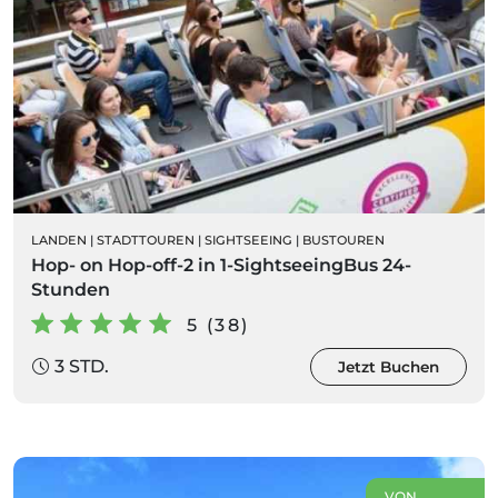
LANDEN
|
STADTTOUREN
|
SIGHTSEEING
|
BUSTOUREN
Hop- on Hop-off-2 in 1-SightseeingBus 24-
Stunden
5 (38)
3 STD.
Jetzt Buchen
VON