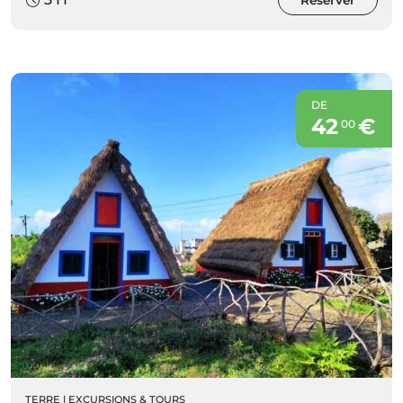
Réserver
DE
42
€
00
TERRE
|
EXCURSIONS & TOURS