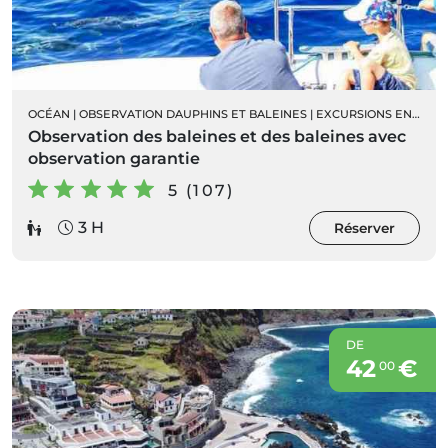
OCÉAN
|
OBSERVATION DAUPHINS ET BALEINES
|
EXCURSIONS EN BATEAU
Observation des baleines et des baleines avec
observation garantie
5 (107)
3 H
Réserver
DE
42
€
00