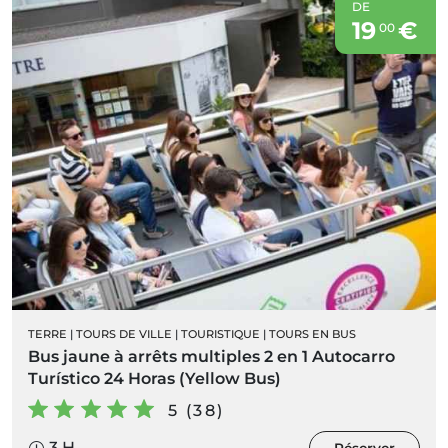
DE
19
€
00
TERRE
|
TOURS DE VILLE
|
TOURISTIQUE
|
TOURS EN BUS
Bus jaune à arrêts multiples 2 en 1 Autocarro
Turístico 24 Horas (Yellow Bus)
5 (38)
3 H