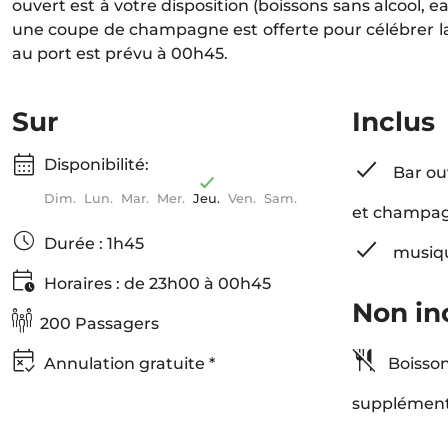
ouvert est à votre disposition (boissons sans alcool, eau
une coupe de champagne est offerte pour célébrer la
au port est prévu à 00h45.
Sur
Inclus
Disponibilité:
Bar ouv
Dim.
Lun.
Mar.
Mer.
Jeu.
Ven.
Sam.
et champa
Durée : 1h45
musiqu
Horaires : de 23h00 à 00h45
Non in
200 Passagers
Annulation gratuite *
Boisson
supplément