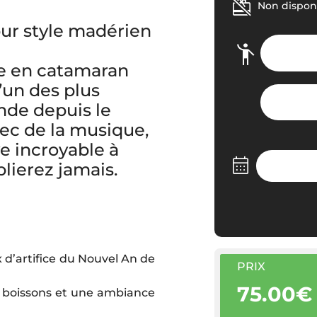
Non disponi
pur style madérien
le en catamaran
’un des plus
nde depuis le
Avec de la musique,
e incroyable à
blierez jamais.
x d’artifice du Nouvel An de
PRIX
75.00€
es boissons et une ambiance