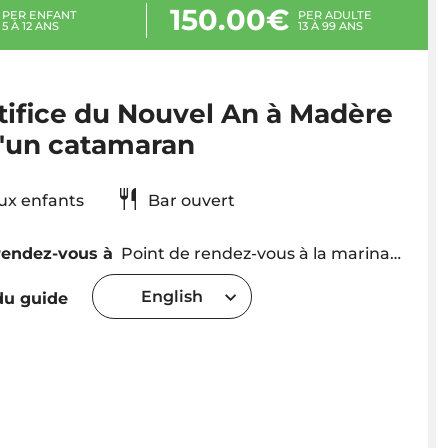
150.00€
PER ENFANT
PER ADULTE
5 À 12 ANS
13 À 99 ANS
tifice du Nouvel An à Madère
d'un catamaran
aux enfants
Bar ouvert
rendez-vous à
Point de rendez-vous à la marina de Funchal 45 minutes avant le départ du catamaran VMT Madeira
English
u guide