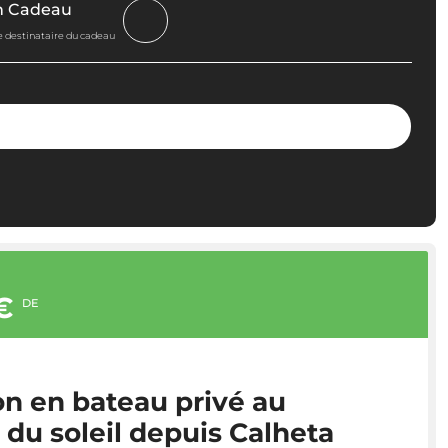
n Cadeau
le destinataire du cadeau
€
DE
on en bateau privé au
du soleil depuis Calheta