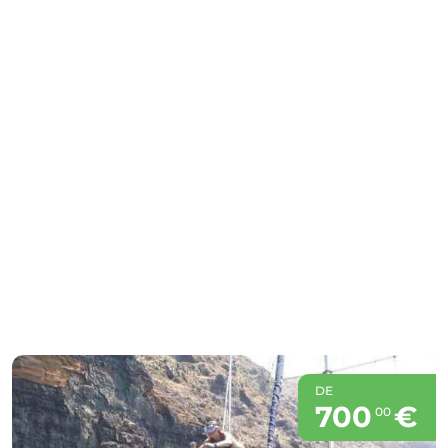
DE
700
€
00