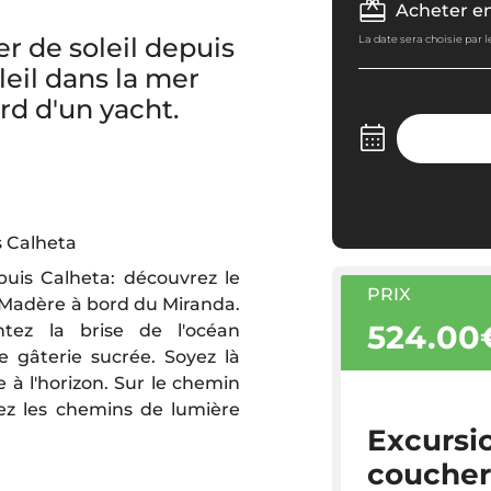
Acheter e
r de soleil depuis
La date sera choisie par 
leil dans la mer
rd d'un yacht.
s Calheta
puis Calheta: découvrez le
PRIX
e Madère à bord du Miranda.
524.00
tez la brise de l'océan
 gâterie sucrée. Soyez là
e à l'horizon. Sur le chemin
vrez les chemins de lumière
Excursi
coucher 