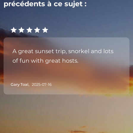
précédents à ce sujet :
A great sunset trip, snorkel and lots
of fun with great hosts.
Gary Toal,
2025-07-16