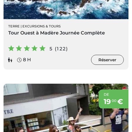
TERRE
|
EXCURSIONS & TOURS
Tour Ouest à Madère Journée Complète
5 (122)
8 H
Réserver
DE
19
€
00