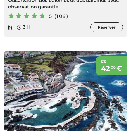
Observation des baleines et des baleines avec
observation garantie
5 (109)
3 H
Réserver
DE
42
€
00