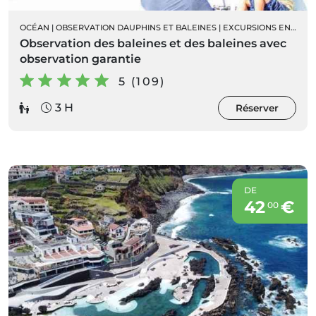
OCÉAN
|
OBSERVATION DAUPHINS ET BALEINES
|
EXCURSIONS EN BATEAU
Observation des baleines et des baleines avec
observation garantie
5 (109)
3 H
Réserver
DE
42
€
00