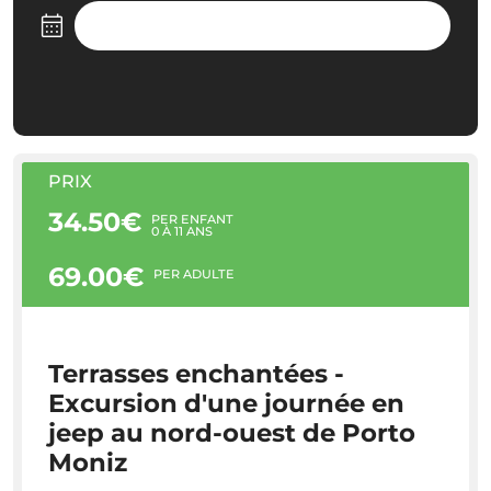
PRIX
34.50€
PER ENFANT
0 À 11 ANS
69.00€
PER ADULTE
Terrasses enchantées -
Excursion d'une journée en
jeep au nord-ouest de Porto
Moniz