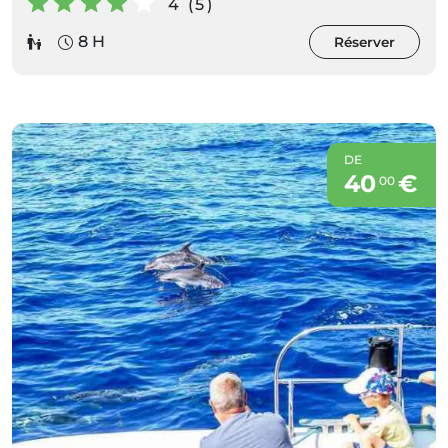
4 (5)
8 H
Réserver
DE
40
€
00