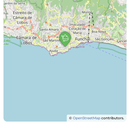
©
OpenStreetMap
contributors.