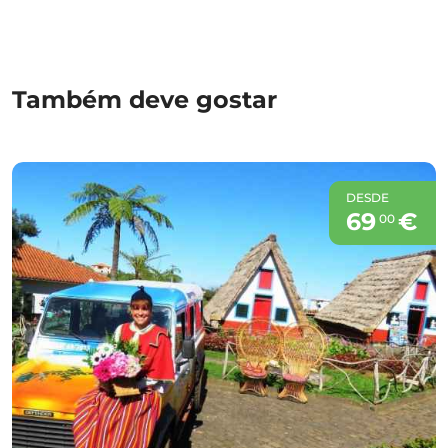
Também deve gostar
DESDE
69
€
00