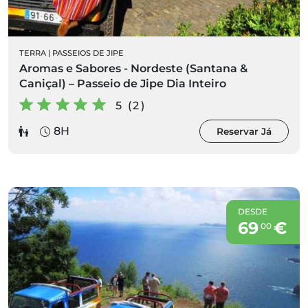
TERRA
|
PASSEIOS DE JIPE
Aromas e Sabores - Nordeste (Santana &
Caniçal) – Passeio de Jipe Dia Inteiro
5 (2)
8H
Reservar Já
DESDE
69
€
00