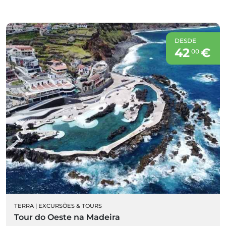
DESDE
42
€
00
TERRA
|
EXCURSÕES & TOURS
Tour do Oeste na Madeira