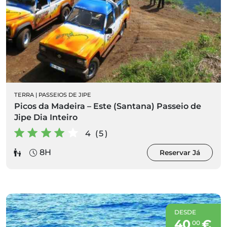
TERRA
|
PASSEIOS DE JIPE
Picos da Madeira – Este (Santana) Passeio de
Jipe Dia Inteiro
4 (5)
8H
Reservar Já
DESDE
40
€
00