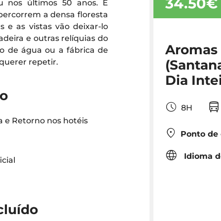
34.50€
u nos últimos 50 anos. É
e percorrem a densa floresta
 e as vistas vão deixar-lo
deira e outras relíquias do
Aromas 
o de água ou a fábrica de
(Santana
uerer repetir.
Dia Inte
do
8H
 e Retorno nos hotéis
Ponto de
Idioma d
cial
cluído