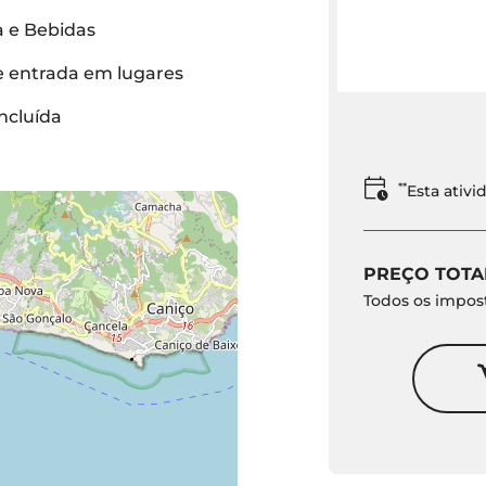
 e Bebidas
 entrada em lugares
ncluída
**
Esta ativ
PREÇO TOTA
Todos os impost