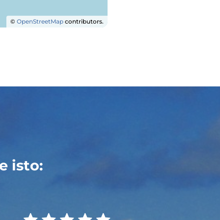
©
OpenStreetMap
contributors.
 isto: