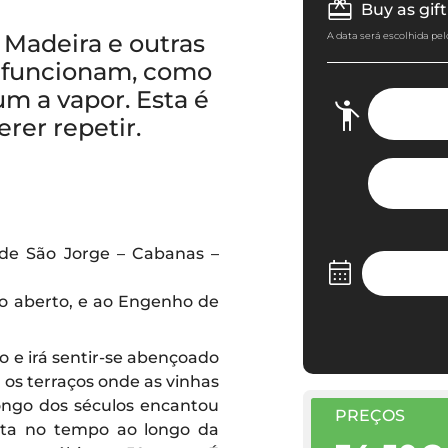
Buy as gift
a Madeira e outras
A data será escolhida pel
e funcionam, como
um a vapor. Esta é
er repetir.
 de São Jorge – Cabanas –
o aberto, e ao Engenho de
e irá sentir-se abençoado
 os terraços onde as vinhas
ongo dos séculos encantou
PREÇOS
olta no tempo ao longo da