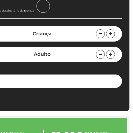
o destinatário da prenda
Criança
Adulto