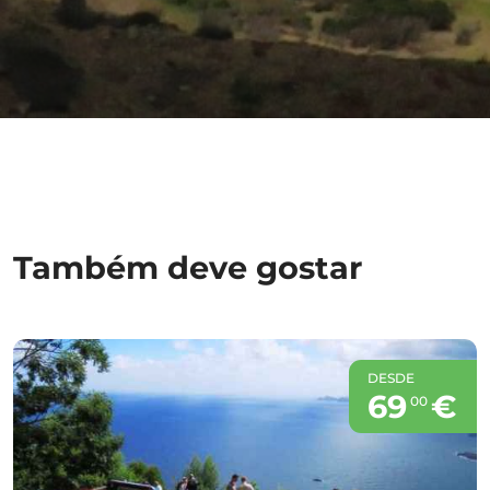
Também deve gostar
DESDE
69
€
00