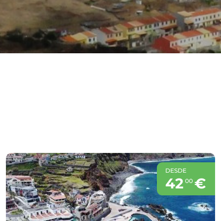
DESDE
42
€
00