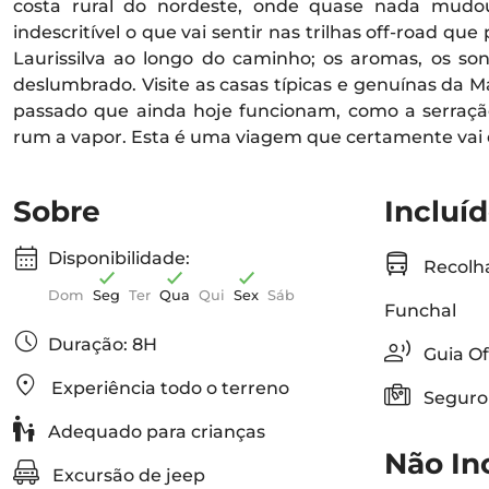
costa rural do nordeste, onde quase nada mudo
indescritível o que vai sentir nas trilhas off-road qu
Laurissilva ao longo do caminho; os aromas, os sons
deslumbrado. Visite as casas típicas e genuínas da Ma
passado que ainda hoje funcionam, como a serraçã
rum a vapor. Esta é uma viagem que certamente vai q
Sobre
Incluí
Disponibilidade:
Recolha
Dom
Seg
Ter
Qua
Qui
Sex
Sáb
Funchal
Duração: 8H
Guia Ofi
Experiência todo o terreno
Seguro
Adequado para crianças
Não In
Excursão de jeep