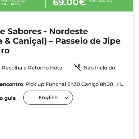
69.00€
POR CRIANÇA
POR ADULTO
0 A 11 ANOS
e Sabores - Nordeste
 & Caniçal) – Passeio de Jipe
iro
Recolha e Retorno Hotel
Não Incluído
 encontro
Pick up Funchal 8h30 Caniço 8h00 . Hora Exacta será fornecida dependendo da localização hotel
English
o guia