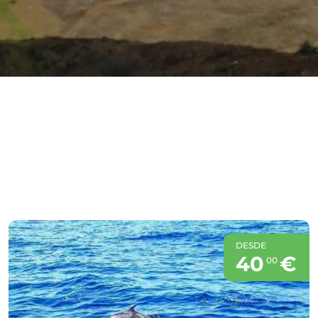
Madeira is simply incredible:
mountains, океан, lush greenery —
truly breathtaking. Places like this
inspire you to travel even more.
DESDE
40
€
00