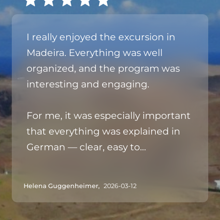
I really enjoyed the excursion in
Madeira. Everything was well
organized, and the program was
interesting and engaging.
For me, it was especially important
that everything was explained in
German — clear, easy to
understand, and enjoyable to
follow.
Helena Guggenheimer,
2026-03-12
And of course, the nature of