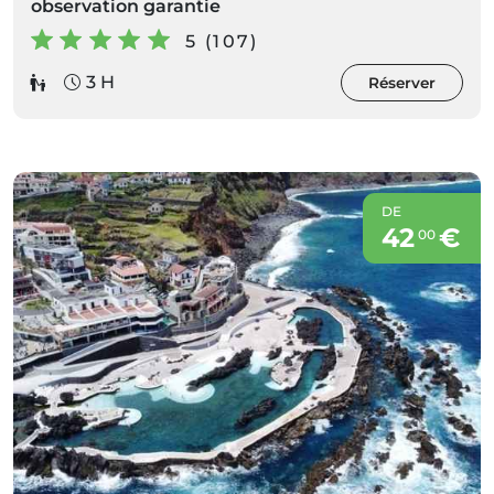
observation garantie
5 (107)
3 H
Réserver
DE
42
€
00