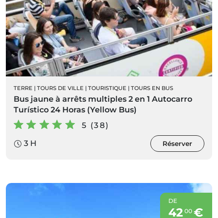
TERRE
|
TOURS DE VILLE
|
TOURISTIQUE
|
TOURS EN BUS
Bus jaune à arrêts multiples 2 en 1 Autocarro
Turístico 24 Horas (Yellow Bus)
5 (38)
3 H
Réserver
DE
42
€
00