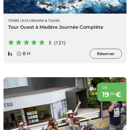
TERRE
|
EXCURSIONS & TOURS
Tour Ouest à Madère Journée Complète
5 (121)
8 H
Réserver
DE
19
€
00