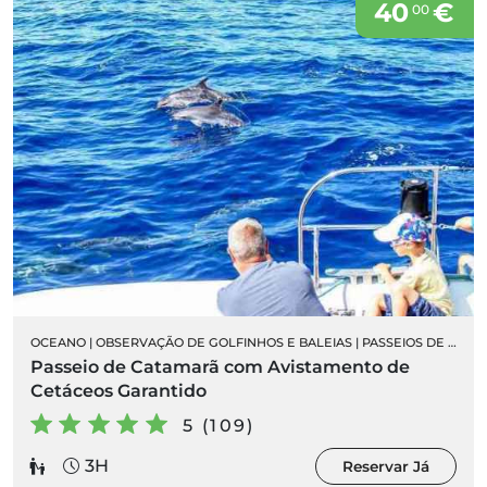
40
€
00
OCEANO
|
OBSERVAÇÃO DE GOLFINHOS E BALEIAS
|
PASSEIOS DE BARCO
Passeio de Catamarã com Avistamento de
Cetáceos Garantido
5 (109)
3H
Reservar Já