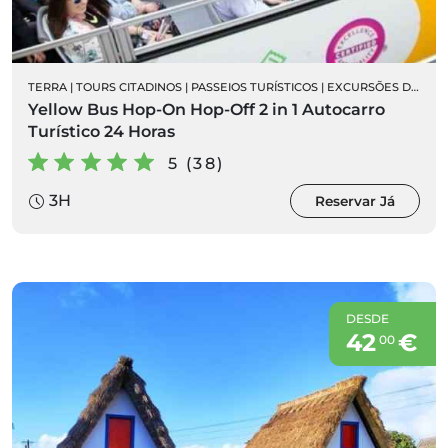
TERRA
|
TOURS CITADINOS
|
PASSEIOS TURÍSTICOS
|
EXCURSÕES DE AUTOCARRO
Yellow Bus Hop-On Hop-Off 2 in 1 Autocarro
Turístico 24 Horas
5 (38)
3H
Reservar Já
DESDE
42
€
00