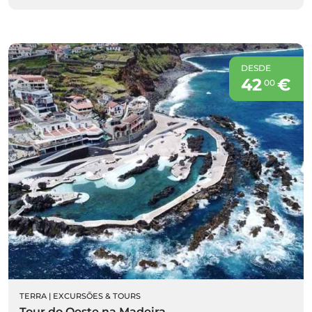
DESDE
42
€
00
TERRA
|
EXCURSÕES & TOURS
Tour do Oeste na Madeira