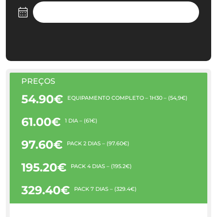
PREÇOS
54.90€
EQUIPAMENTO COMPLETO – 1H30 – (54,9€)
61.00€
1 DIA – (61€)
97.60€
PACK 2 DIAS – (97.60€)
195.20€
PACK 4 DIAS – (195.2€)
329.40€
PACK 7 DIAS – (329.4€)