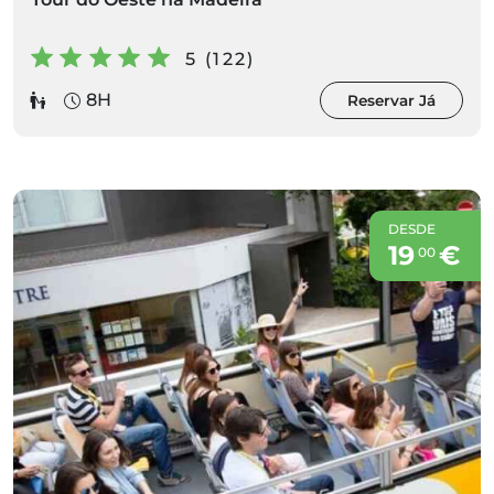
5 (122)
8H
Reservar Já
DESDE
19
€
00