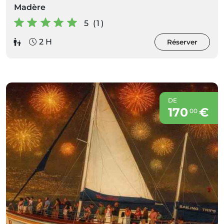
Madère
5 (1)
2 H
Réserver
DE
170
€
00