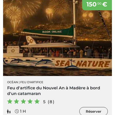
150
€
00
OCÉAN
|
FEU D'ARTIFICE
Feu d'artifice du Nouvel An à Madère à bord
d'un catamaran
5 (8)
1 H
Réserver