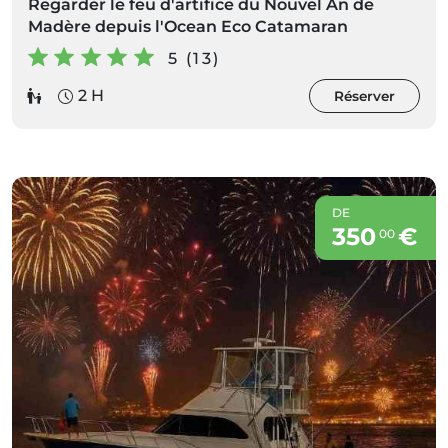
Regarder le feu d'artifice du Nouvel An de
Madère depuis l'Ocean Eco Catamaran
5 (13)
2 H
Réserver
DE
350
€
00