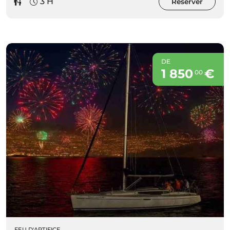
3 H
Réserver
DE
1 850
€
00
FEU D'ARTIFICE