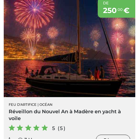
DE
250
€
00
FEU D'ARTIFICE
|
OCÉAN
Réveillon du Nouvel An à Madère en yacht à
voile
5 (5)