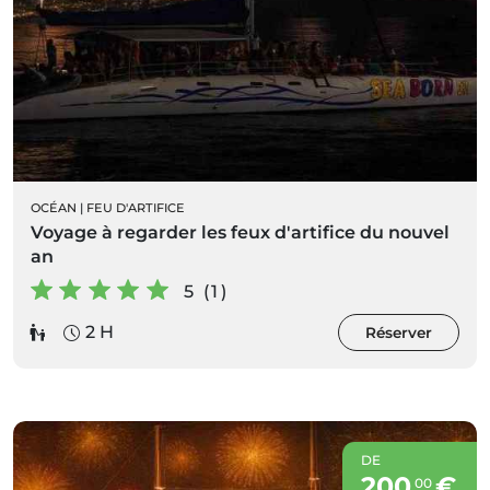
OCÉAN
|
FEU D'ARTIFICE
Voyage à regarder les feux d'artifice du nouvel
an
5 (1)
2 H
Réserver
DE
200
€
00