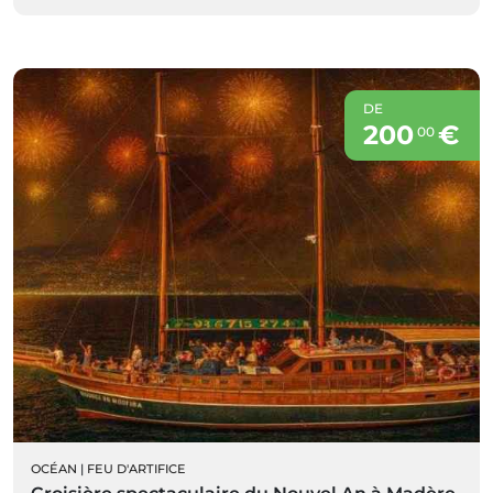
DE
200
€
00
OCÉAN
|
FEU D'ARTIFICE