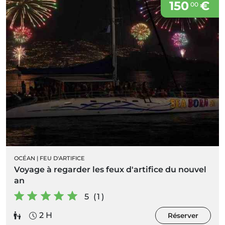
150
€
00
OCÉAN
|
FEU D'ARTIFICE
Voyage à regarder les feux d'artifice du nouvel
an
5 (1)
2 H
Réserver