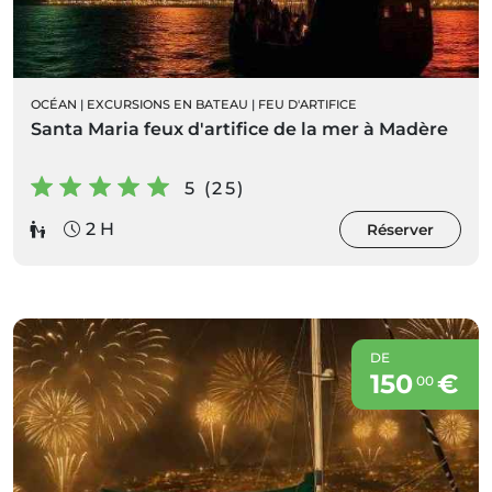
OCÉAN
|
EXCURSIONS EN BATEAU
|
FEU D'ARTIFICE
Santa Maria feux d'artifice de la mer à Madère
5 (25)
2 H
Réserver
DE
150
€
00