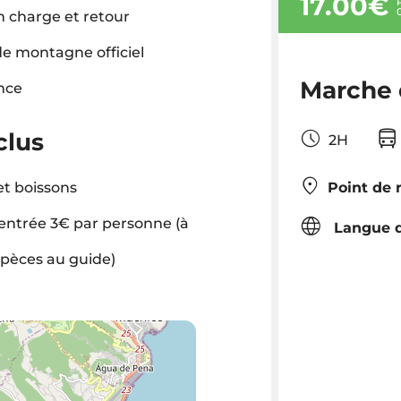
17.00€
n charge et retour
e montagne officiel
Marche 
nce
clus
2H
t boissons
Point de 
'entrée 3€ par personne (à
Langue d
spèces au guide)