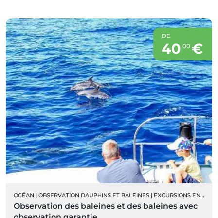
DE
40
€
00
OCÉAN
|
OBSERVATION DAUPHINS ET BALEINES
|
EXCURSIONS EN BATEAU
Observation des baleines et des baleines avec
observation garantie