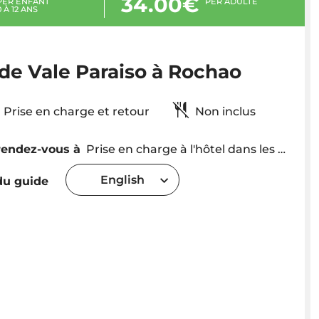
34.00€
PER ENFANT
PER ADULTE
0 À 12 ANS
de Vale Paraiso à Rochao
Prise en charge et retour
Non inclus
rendez-vous à
Prise en charge à l'hôtel dans les régions de Funchal et Caniço. L'heure de prise en charge sera fixée en fonction de l'emplacement
English
u guide