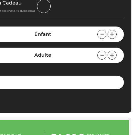
n Cadeau
le destinataire du cadeau
Enfant
Adulte