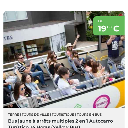
DE
19
€
00
TERRE
|
TOURS DE VILLE
|
TOURISTIQUE
|
TOURS EN BUS
Bus jaune à arrêts multiples 2 en 1 Autocarro
Turístico 24 Horas (Yellow Bus)