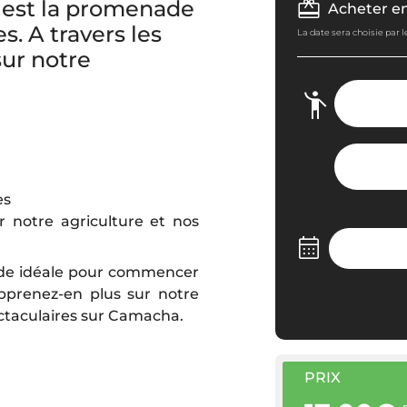
 est la promenade
Acheter e
. A travers les
La date sera choisie par 
sur notre
es
r notre agriculture et nos
ade idéale pour commencer
apprenez-en plus sur notre
ectaculaires sur Camacha.
PRIX