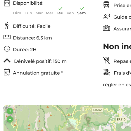
Disponibilité:
Prise e
Dim.
Lun.
Mar.
Mer.
Jeu.
Ven.
Sam.
Guide d
Difficulté: Facile
Assura
Distance: 6,5 km
Non in
Durée: 2H
Dénivelé positif: 150 m
Repas e
Annulation gratuite *
Frais d
régler en e
+
–