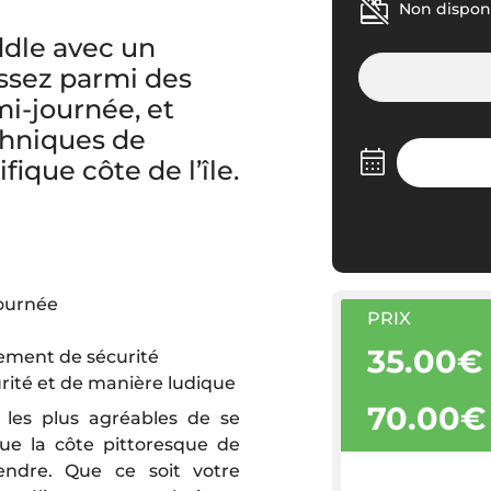
Non disponi
ddle avec un
issez parmi des
mi-journée, et
chniques de
ique côte de l’île.
journée
PRIX
35.00€
pement de sécurité
urité et de manière ludique
70.00€
 les plus agréables de se
que la côte pittoresque de
endre. Que ce soit votre