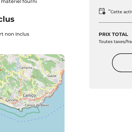
 matériel fourni
**
Cette act
clus
t non inclus
PRIX TOTAL
Toutes taxes/fra