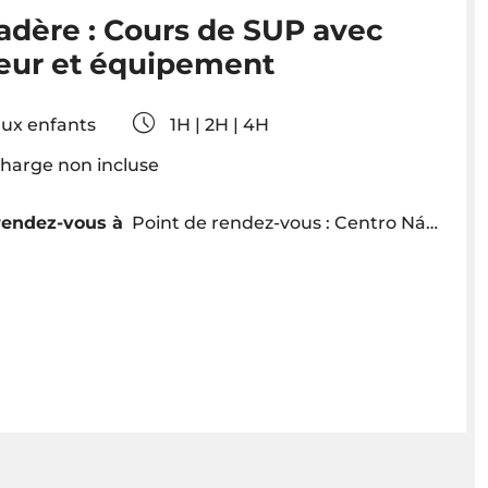
adère : Cours de SUP avec
teur et équipement
aux enfants
1H | 2H | 4H
charge non incluse
rendez-vous à
Point de rendez-vous : Centro Náutico de São Lázaro, Av. Sá Carneiro