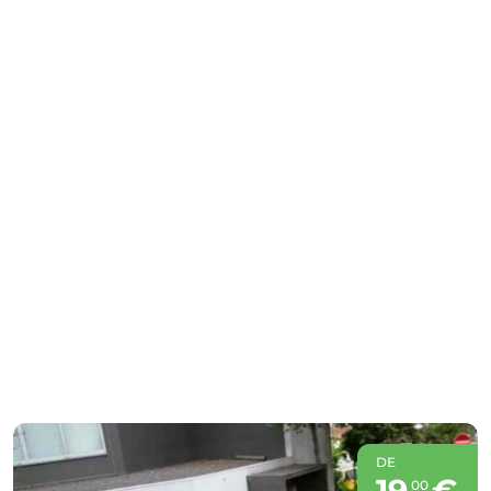
DE
19
€
00