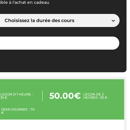
ble à l'achat en cadeau
Choisissez la durée des cours
50.00€
LEÇON D’1 HEURE :
LEÇON DE 2
35 €
HEURES : 50 €
DEMI-JOURNÉE : 70
€