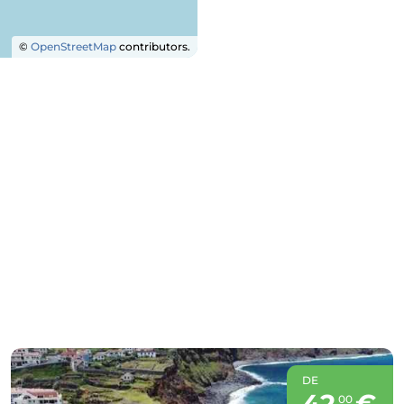
©
OpenStreetMap
contributors.
DE
42
€
00