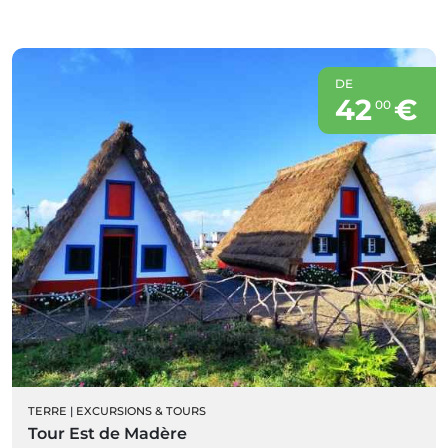
DE
42
€
00
TERRE
|
EXCURSIONS & TOURS
Tour Est de Madère