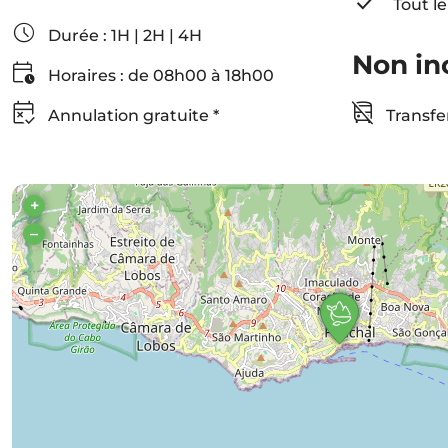
Tout le
Durée : 1H | 2H | 4H
Non in
Horaires : de 08h00 à 18h00
Annulation gratuite *
Transfer
+
–