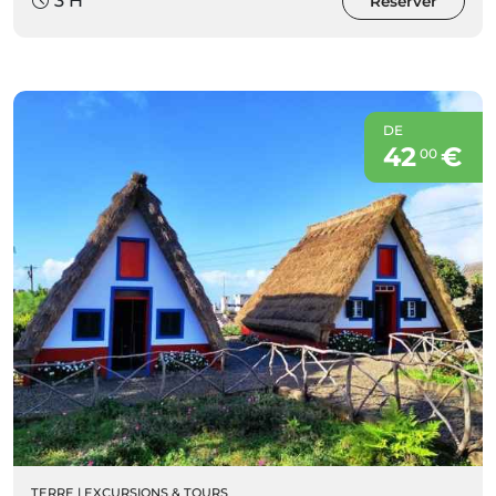
3 H
Réserver
DE
42
€
00
TERRE
|
EXCURSIONS & TOURS