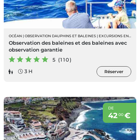
OCÉAN
|
OBSERVATION DAUPHINS ET BALEINES
|
EXCURSIONS EN BATEAU
Observation des baleines et des baleines avec
observation garantie
5 (110)
3 H
Réserver
DE
42
€
00