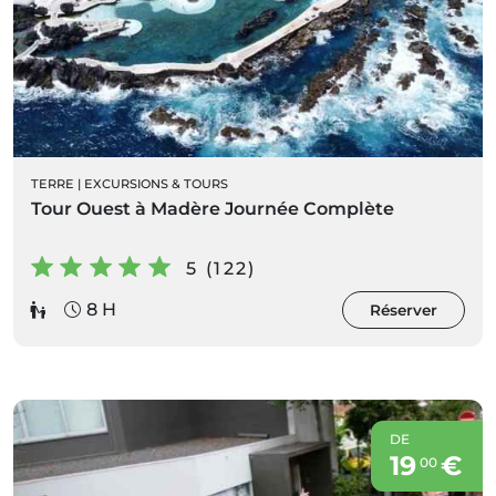
TERRE
|
EXCURSIONS & TOURS
Tour Ouest à Madère Journée Complète
5 (122)
8 H
Réserver
DE
19
€
00