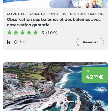
OCÉAN
|
OBSERVATION DAUPHINS ET BALEINES
|
EXCURSIONS EN BATEAU
Observation des baleines et des baleines avec
observation garantie
5 (109)
3 H
Réserver
DE
42
€
00