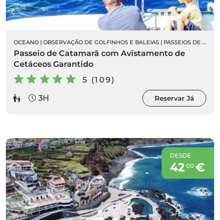
OCEANO
|
OBSERVAÇÃO DE GOLFINHOS E BALEIAS
|
PASSEIOS DE BARCO
Passeio de Catamarã com Avistamento de
Cetáceos Garantido
5 (109)
3H
Reservar Já
DESDE
42
€
00