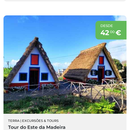
DESDE
42
€
00
TERRA
|
EXCURSÕES & TOURS
Tour do Este da Madeira