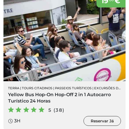
19
€
TERRA
|
TOURS CITADINOS
|
PASSEIOS TURÍSTICOS
|
EXCURSÕES DE AUTOCARRO
Yellow Bus Hop-On Hop-Off 2 in 1 Autocarro
Turístico 24 Horas
5 (38)
3H
Reservar Já