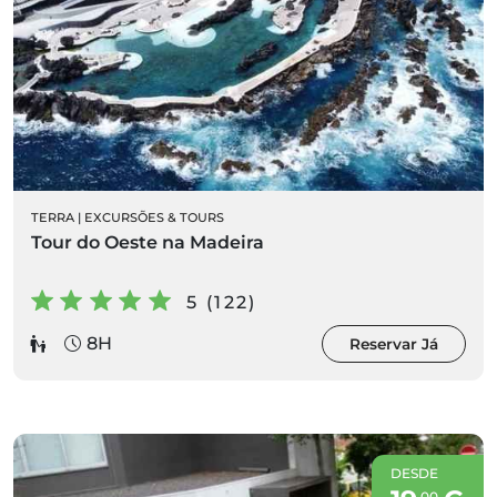
TERRA
|
EXCURSÕES & TOURS
Tour do Oeste na Madeira
5 (122)
8H
Reservar Já
DESDE
00