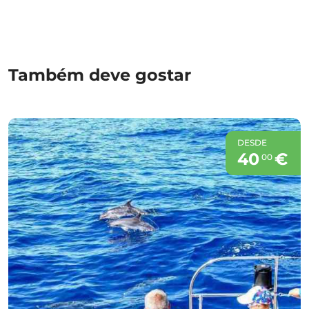
Também deve gostar
DESDE
40
€
00