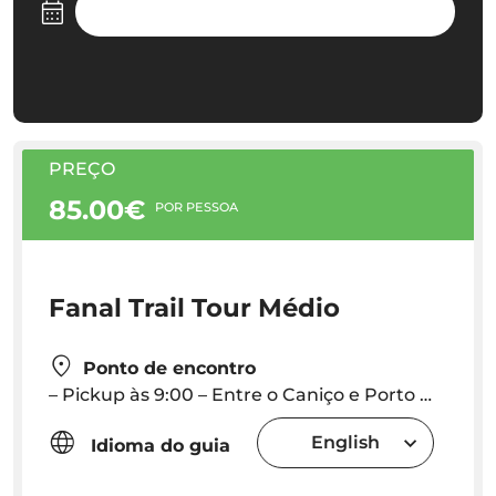
PREÇO
85.00€
POR PESSOA
Fanal Trail Tour Médio
Ponto de encontro
– Pickup às 9:00 – Entre o Caniço e Porto Moniz (via Ribeira Brava) – Fora deste eixo: pickup 10€
English
Idioma do guia