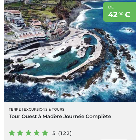
DE
42
€
00
TERRE
|
EXCURSIONS & TOURS
Tour Ouest à Madère Journée Complète
5 (122)