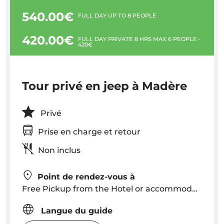
540.00€
FULL DAY UP TO 8 PEOPLE
420.00€
FULL DAY PRIVATE 8 HRS MAX 6 PEOPLE -
420€
Tour privé en jeep à Madère
Privé
Prise en charge et retour
Non inclus
Point de rendez-vous à
Free Pickup from the Hotel or accommodation in Funchal / Caniço areas. Other localities extra free of 5€ per person
Langue du guide