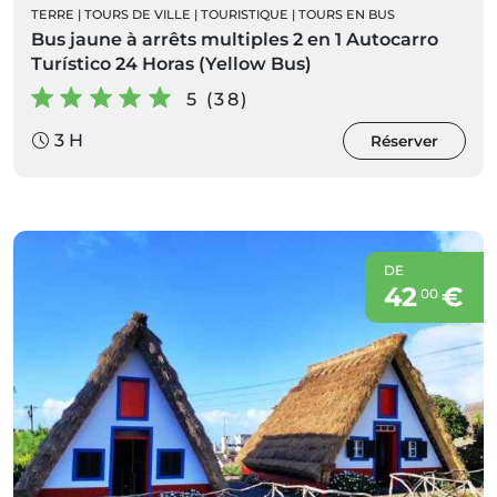
TERRE
|
TOURS DE VILLE
|
TOURISTIQUE
|
TOURS EN BUS
Bus jaune à arrêts multiples 2 en 1 Autocarro
Turístico 24 Horas (Yellow Bus)
5 (38)
3 H
Réserver
DE
42
€
00