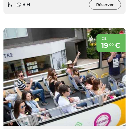
8 H
Réserver
DE
19
€
00