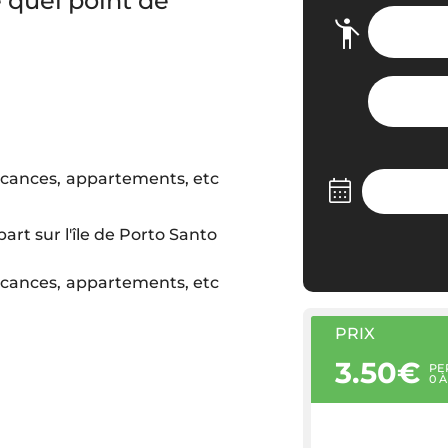
 quel point de
vacances, appartements, etc
rt sur l'île de Porto Santo
vacances, appartements, etc
PRIX
3.50€
PE
0 À