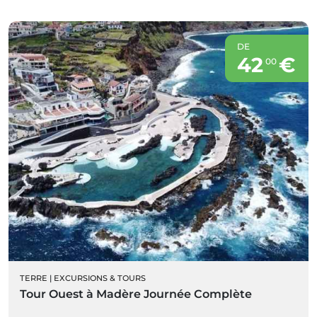
DE
42
€
00
TERRE
|
EXCURSIONS & TOURS
Tour Ouest à Madère Journée Complète