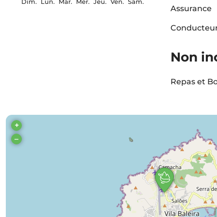
Dim.
Lun.
Mar.
Mer.
Jeu.
Ven.
Sam.
Assurance
Conducteu
Non in
Repas et Bo
+
–