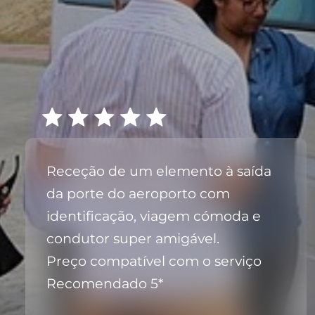
Receção de um elemento à saída
da porte do aeroporto com
identificação, viagem cómoda e
condutor super amigável.
Preço compatível com o serviço
Recomendado 5*