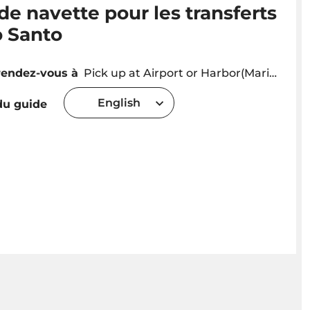
de navette pour les transferts
o Santo
rendez-vous à
Pick up at Airport or Harbor(Marina) Or Hotel or other location (holiday homes, apartments, etc ...)
English
u guide