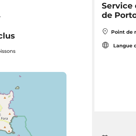
Service 
de Port
r
Point de 
clus
Langue d
issons