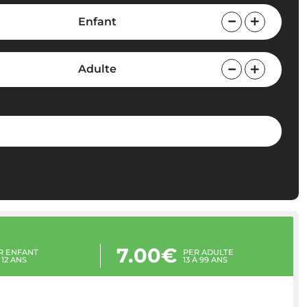
Enfant
Adulte
7.00€
R ENFANT
PER ADULTE
 12 ANS
13 À 99 ANS