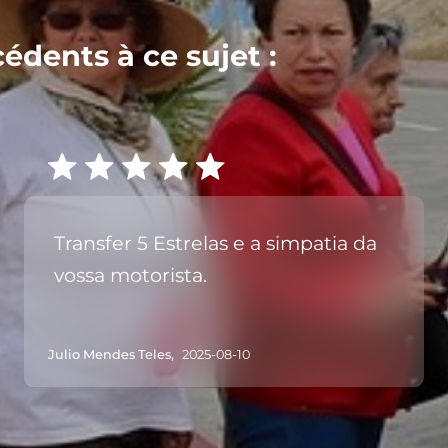
cédents à ce sujet :
Transfer 5 Estrelas e a simpatia da
vossa motorista.
Julio Mendes Teles,
2025-08-10