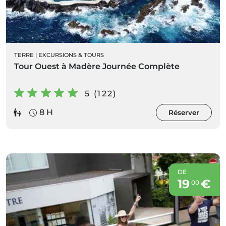
TERRE
|
EXCURSIONS & TOURS
Tour Ouest à Madère Journée Complète
5 (122)
8 H
Réserver
DE
19
€
00