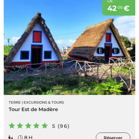
DE
42
€
00
TERRE
|
EXCURSIONS & TOURS
Tour Est de Madère
5 (96)
8 H
Réserver