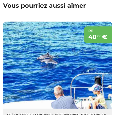
Vous pourriez aussi aimer
DE
40
€
00
OCÉAN
|
OBSERVATION DAUPHINS ET BALEINES
|
EXCURSIONS EN BATEAU