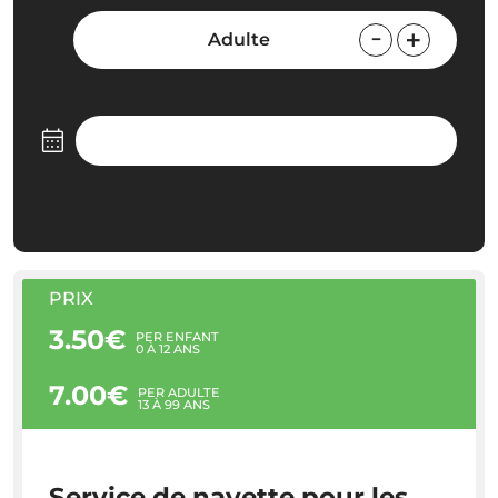
Adulte
PRIX
3.50€
PER ENFANT
0 À 12 ANS
7.00€
PER ADULTE
13 À 99 ANS
Service de navette pour les