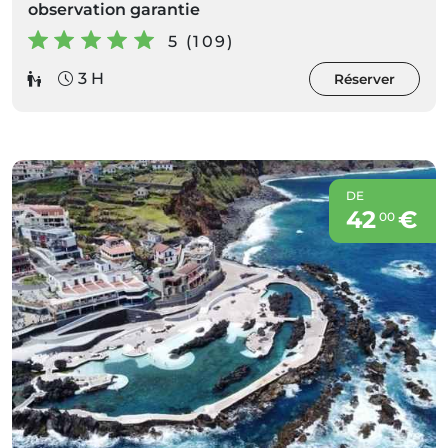
observation garantie
5 (109)
3 H
Réserver
DE
42
€
00