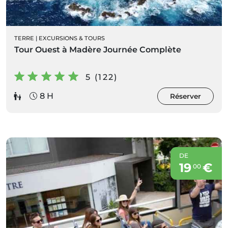
TERRE
|
EXCURSIONS & TOURS
Tour Ouest à Madère Journée Complète
5 (122)
8 H
Réserver
DE
19
€
00